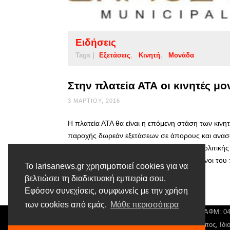
Ειδήσεις
Tags |
Εξετάσεις
Κινητή
Μονάδα
Στην πλατεία ΑΤΑ οι κινητές μο
3 ΜΑΡΤΊΟΥ, 2016
Η πλατεία ΑΤΑ θα είναι η επόμενη στάση των κιν
παροχής δωρεάν εξετάσεων σε άπορους και ανασφά
(Υ.ΠΕ.) και την Αντιδημαρχία Κοινωνικής Πολιτική
Λάρισας. Σημειώνεται ότι ήδη οι ωφελούμενοι το
Το larisanews.gr χρησιμοποιεί cookies για να
βελτιώσει τη διαδικτυακή εμπειρία σου.
Διαβάστε περισσότερα
Εφόσον συνεχίσεις, συμφωνείς με την χρήση
των cookies από εμάς.
Μάθε περισσότερα
© Larisa News | Διακριτικός Τίτλος: Orion Media, ΑΦΜ: 
Αρ. Γεμή: 018804431000, Νόμιμος Εκπρόσωπος, Ιδιο