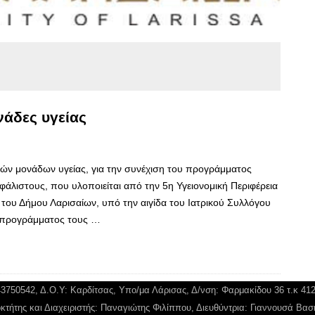
νάδες υγείας
ητών μονάδων υγείας, για την συνέχιση του προγράμματος
λιστους, που υλοποιείται από την 5η Υγειονομική Περιφέρεια
ς του Δήμου Λαρισαίων, υπό την αιγίδα του Ιατρικού Συλλόγου
υ προγράμματος τους …
043750542, Δ.Ο.Υ: Καρδίτσας, Υπο/μα Λάρισας, Δ/νση: Φαρμακίδου 36 τ.κ 41
κτήτης και Διαχειριστής: Παναγιώτης Φιλίππου, Διευθύντρια: Γιαννουσά Βασ