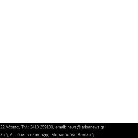
222 Λάρισα, Τηλ: 2410 259100, email:
news@larisanews.gr
ιλική, Διευθύντιρα Σύνταξης: Μπαλαμπάνη Βασιλική.