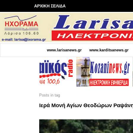
ΑΡΧΙΚΗ ΣΕΛΙΔΑ
www.larisanews.gr
www.karditsanews.gr
Posts in tag
Ιερά Μονή Αγίων Θεοδώρων Ραψάν