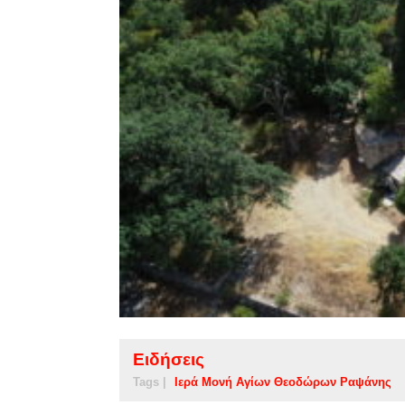
Ειδήσεις
Tags |
Ιερά Μονή Αγίων Θεοδώρων Ραψάνης