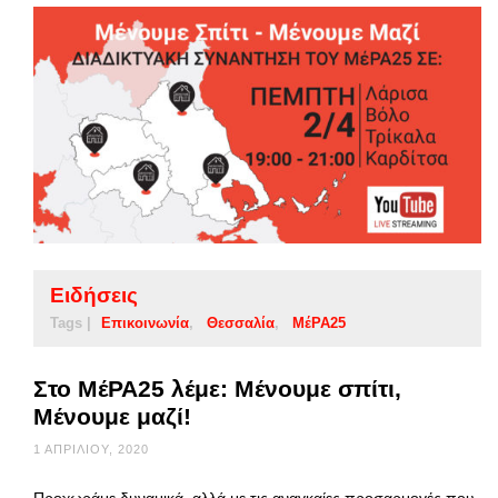
Ειδήσεις
Tags |
Επικοινωνία
Θεσσαλία
ΜέΡΑ25
Στο ΜέΡΑ25 λέμε: Μένουμε σπίτι,
Μένουμε μαζί!
1 ΑΠΡΙΛΊΟΥ, 2020