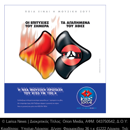
© Larisa News | Διακριτικός Τίτλος: Orion Media, ΑΦΜ: 043750542, Δ.Ο.Υ:
Καρδίτσας, Υπο/μα Λάρισας, Δ/νση: Φαρμακίδου 36 τ.κ 41222 Λάρισα, Τηλ: