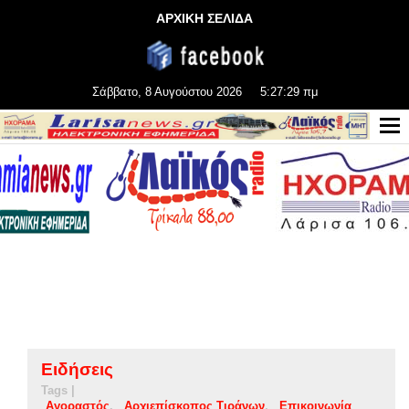
ΑΡΧΙΚΗ ΣΕΛΙΔΑ
Σάββατο, 8 Αυγούστου 2026
5:27:29 πμ
Ειδήσεις
Tags |
Αγοραστός
Αρχιεπίσκοπος Τιράνων
Επικοινωνία