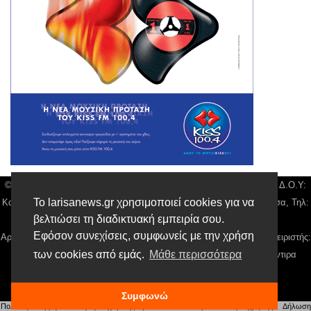
© Larisa News | Διακριτικός Τίτλος: Orion Media, ΑΦΜ: 043750542, Δ.Ο.Υ:
Το larisanews.gr χρησιμοποιεί cookies για να
Καρδίτσας, Υπο/μα Λάρισας, Δ/νση: Φαρμακίδου 36 τ.κ 41222 Λάρισα, Τηλ:
βελτιώσει τη διαδικτυακή εμπειρία σου.
2410 259100, email:
news@larisanews.gr
Εφόσον συνεχίσεις, συμφωνείς με την χρήση
Αρ. Γεμή: 018804431000, Νόμιμος Εκπρόσωπος, Ιδιοκτήτης και Διαχειριστής:
των cookies από εμάς.
Μάθε περισσότερα
Παναγιώτης Φιλίππου, Διευθύντρια: Γιαννουσά Βασιλική, Διευθύντιρα
Σύνταξης: Μπαλαμπάνη Βασιλική.
Δικαιούχος domain name Παναγιώτης Φιλίππου
Συμφωνώ
Πολιτική Απορρήτου
|
Αίτηση Διαχείρισης Προσωπικών Δεδομένων
|
Όροι χρήσης
| |
Δήλωση