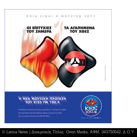
© Larisa News | Διακριτικός Τίτλος: Orion Media, ΑΦΜ: 043750542, Δ.Ο.Υ: