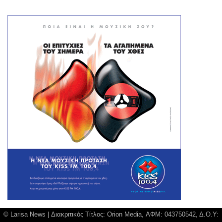
© Larisa News | Διακριτικός Τίτλος: Orion Media, ΑΦΜ: 043750542, Δ.Ο.Υ: