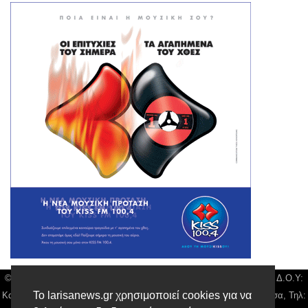
© Larisa News | Διακριτικός Τίτλος: Orion Media, ΑΦΜ: 043750542, Δ.Ο.Υ:
Το larisanews.gr χρησιμοποιεί cookies για να
Καρδίτσας, Υπο/μα Λάρισας, Δ/νση: Φαρμακίδου 36 τ.κ 41222 Λάρισα, Τηλ: