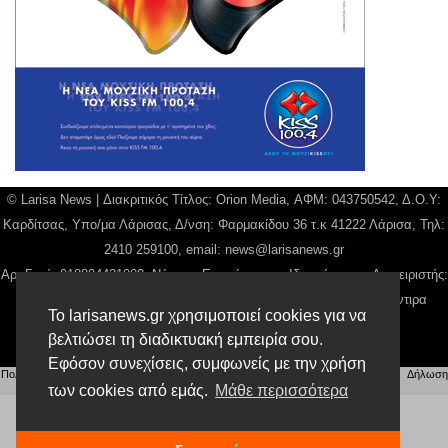
© Larisa News | Διακριτικός Τίτλος: Orion Media, ΑΦΜ: 043750542, Δ.Ο.Υ:
Καρδίτσας, Υπο/μα Λάρισας, Δ/νση: Φαρμακίδου 36 τ.κ 41222 Λάρισα, Τηλ:
2410 259100, email:
news@larisanews.gr
Αρ. Γεμή: 018804431000, Νόμιμος Εκπρόσωπος, Ιδιοκτήτης και Διαχειριστής:
Παναγιώτης Φιλίππου, Διευθύντρια: Γιαννουσά Βασιλική, Διευθύντιρα
Το larisanews.gr χρησιμοποιεί cookies για να
Σύνταξης: Μπαλαμπάνη Βασιλική.
βελτιώσει τη διαδικτυακή εμπειρία σου.
Δικαιούχος domain name Παναγιώτης Φιλίππου
Εφόσον συνεχίσεις, συμφωνείς με την χρήση
Πολιτική Απορρήτου
|
Αίτηση Διαχείρισης Προσωπικών Δεδομένων
|
Όροι χρήσης
| |
Δήλωση
Συμμόρφωσης
των cookies από εμάς.
Μάθε περισσότερα