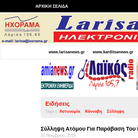
ΑΡΧΙΚΗ ΣΕΛΙΔΑ
www.larisanews.gr
www.karditsanews.gr
Ειδήσεις
Tags |
Αστυνομία
Κάνναβη
Σύλληψη
Σύλληψη Ατόμου Για Παράβαση Του 
21 Νοεμβρίου, 2019