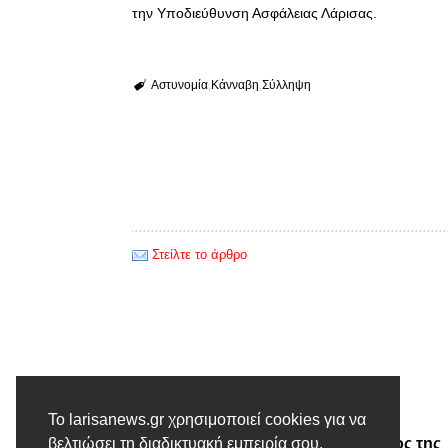
την Υποδιεύθυνση Ασφάλειας Λάρισας.
Αστυνομία
Κάνναβη
Σύλληψη
Στείλτε το άρθρο
Προηγούμενο άρθρο
Το larisanews.gr χρησιμοποιεί cookies για να
Γιαννούλης Χαλεπάς: Ο μύθος της
βελτιώσει τη διαδικτυακή εμπειρία σου.