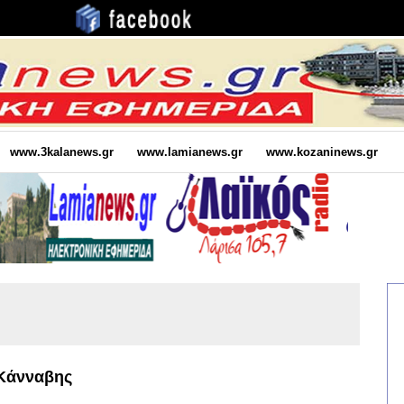
www.3kalanews.gr
www.lamianews.gr
www.kozaninews.gr
 Κάνναβης