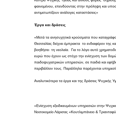
Κέντρα Ψυχικής Υγείας και άλλους φορείς δημιο
φαινομένου, επενδύοντας στην πρόληψη και υποστ
αντιμετωπίζουν ανάλογες καταστάσεις»
Έργα και δράσεις
«Μετά τα ανησυχητικά κρούσματα που καταγράφον
Θεσσαλίας δείχνει έμπρακτα το ενδιαφέρον της και
βοηθήσει τη νεολαία. Για το λόγο αυτό χρηματοδο
ευρώ που έχουν ως στόχο την ενίσχυση των δομών
παιδοψυχιατρικών υπηρεσιών, σε παιδιά και εφήβ
περιβάλλον τους. Παράλληλα παρέχονται υπηρεσίε
Αναλυτικότερα τα έργα και της δράσεις Ψυχικής 
«Ενίσχυση εξειδικευμένων υπηρεσιών στην Ψυχική
Νοσοκομείο Λάρισας «Κουτλιμπάνειο & Τριανταφύ