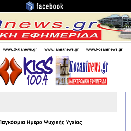
www.3kalanews.gr
www.lamianews.gr
www.kozaninews.gr
Παγκόσμια Ημέρα Ψυχικής Υγείας