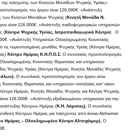
 της ενίσχυσης των Κινητών Μονάδων Ψυχικής Υγείας»
οϋπολογισμός του έργου είναι 126.000€. «Ανάπτυξη
ς των Κινητών Μονάδων Ψυχικής (
Κινητή Μονάδα Ν.
γου είναι 126.000€. «Ανάπτυξη παιδοψυχιατρικών υπηρεσιών
ς (
Κέντρα Ψυχικής Υγείας, Ιατροπαιδαγωγικά Κέντρα
). Ο
.000€. «Ανάπτυξη Υπηρεσιών Ολοκληρωμένης Κοινοτικής
ό τις τομεοποιημένες μονάδες Ψυχικής Υγείας (Κέντρα Ημέρας,
ίας)
Κέντρο Ημέρας Κ.Η.Π.Ο.Σ.
Ο συνολικός προϋπολογισμός
 Ολοκληρωμένης Κοινοτικής Θεραπείας και υπηρεσιών
άδες Ψυχικής Υγείας (Κέντρα Ημέρας, Κινητές Μονάδες Ψυχικής
κάλων).
Ο συνολικός προϋπολογισμός του έργου είναι
οινοτικής Θεραπείας και υπηρεσιών νοσηλείας κατ’ οίκον
(Κέντρα Ημέρας, Κινητές Μονάδες Ψυχικής και Κέντρα Ψυχικής
είναι 126.000€. «Ανάπτυξη εξειδικευμένων υπηρεσιών για την
ανάπτυξης Κέντρων Ημέρας (
Κ.Η. Λάρισας).
Ο συνολικός
σύνδεση Κέντρων Ημέρας για πάσχοντες από άνοια-Alzheimer
ρο Ημέρας – Ολοκληρωμένο Κέντρο Αλτσχάιμερ).
Ο
0€.