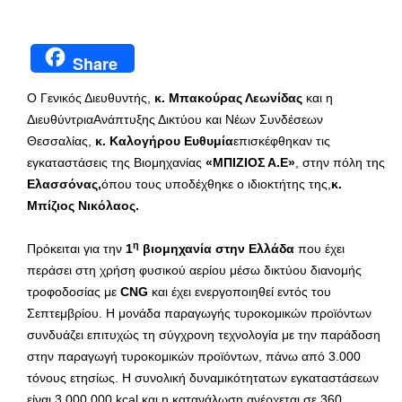
Share
Ο Γενικός Διευθυντής,
κ. Μπακούρας Λεωνίδας
και η
ΔιευθύντριαΑνάπτυξης Δικτύου και Νέων Συνδέσεων
Θεσσαλίας,
κ. Καλογήρου Ευθυμία
επισκέφθηκαν τις
εγκαταστάσεις της Βιομηχανίας
«ΜΠΙΖΙΟΣ Α.Ε»
, στην πόλη της
Ελασσόνας,
όπου τους υποδέχθηκε ο ιδιοκτήτης της,
κ.
Μπίζιος Νικόλαος.
η
Πρόκειται για την
1
βιομηχανία στην Ελλάδα
που έχει
περάσει στη χρήση φυσικού αερίου μέσω δικτύου διανομής
τροφοδοσίας με
CNG
και έχει ενεργοποιηθεί εντός του
Σεπτεμβρίου. Η μονάδα παραγωγής τυροκομικών προϊόντων
συνδυάζει επιτυχώς τη σύγχρονη τεχνολογία με την παράδοση
στην παραγωγή τυροκομικών προϊόντων, πάνω από 3.000
τόνους ετησίως. Η συνολική δυναμικότητατων εγκαταστάσεων
είναι 3.000.000 kcal και η κατανάλωση ανέρχεται σε 360