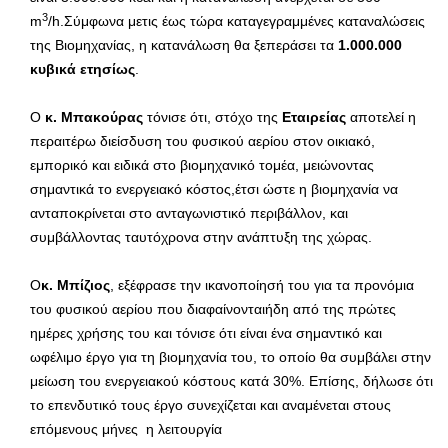
3
m
/h.Σύμφωνα μετις έως τώρα καταγεγραμμένες καταναλώσεις
της Βιομηχανίας, η κατανάλωση θα ξεπεράσει τα
1.000.000
κυβικά ετησίως
.
Ο
κ. Μπακούρας
τόνισε ότι, στόχο της
Εταιρείας
αποτελεί η
περαιτέρω διείσδυση του φυσικού αερίου στον οικιακό,
εμπορικό και ειδικά στο βιομηχανικό τομέα, μειώνοντας
σημαντικά το ενεργειακό κόστος,έτσι ώστε η βιομηχανία να
ανταποκρίνεται στο ανταγωνιστικό περιβάλλον, και
συμβάλλοντας ταυτόχρονα στην ανάπτυξη της χώρας.
O
κ. Μπίζιος
, εξέφρασε την ικανοποίησή του για τα προνόμια
του φυσικού αερίου που διαφαίνονταιήδη από της πρώτες
ημέρες χρήσης του και τόνισε ότι είναι ένα σημαντικό και
ωφέλιμο έργο για τη βιομηχανία του, το οποίο θα συμβάλει στην
μείωση του ενεργειακού κόστους κατά 30%. Επίσης, δήλωσε ότι
το επενδυτικό τους έργο συνεχίζεται και αναμένεται στους
επόμενους μήνες η λειτουργία