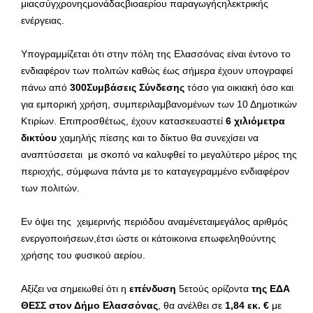
μιαςσύγχρονηςμονάδαςβιοαερίου παραγωγήςηλεκτρικής
ενέργειας.
Υπογραμμίζεται ότι στην πόλη της Ελασσόνας είναι έντονο το
ενδιαφέρον των πολιτών καθώς έως σήμερα έχουν υπογραφεί
πάνω από
300Συμβάσεις Σύνδεσης
τόσο για οικιακή όσο και
για εμπορική χρήση, συμπεριλαμβανομένων των 10 Δημοτικών
Κτιρίων. Επιπροσθέτως, έχουν κατασκευαστεί
6 χιλιόμετρα
δικτύου
χαμηλής πίεσης και το δίκτυο θα συνεχίσει να
αναπτύσσεται με σκοπό να καλυφθεί το μεγαλύτερο μέρος της
περιοχής, σύμφωνα πάντα με το καταγεγραμμένο ενδιαφέρον
των πολιτών.
Εν όψει της χειμερινής περιόδου αναμένεταιμεγάλος αριθμός
ενεργοποιήσεων,έτσι ώστε οι κάτοικοινα επωφεληθούντης
χρήσης του φυσικού αερίου.
Αξίζει να σημειωθεί ότι η
επένδυση
5ετούς ορίζοντα
της ΕΔΑ
ΘΕΣΣ στον Δήμο Ελασσόνας
, θα ανέλθει σε
1,84 εκ. €
με