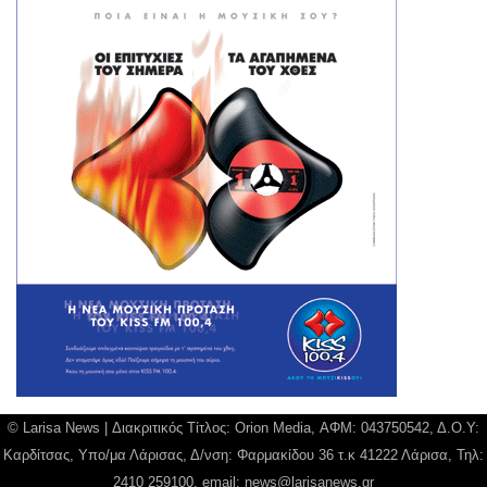
© Larisa News | Διακριτικός Τίτλος: Orion Media, ΑΦΜ: 043750542, Δ.Ο.Υ:
Καρδίτσας, Υπο/μα Λάρισας, Δ/νση: Φαρμακίδου 36 τ.κ 41222 Λάρισα, Τηλ:
2410 259100, email:
news@larisanews.gr