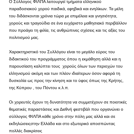
Ο Σύλλογος ΦΙΛΠΑ λειτουργεί τμήματα ελληνικού
παραδοσιακού χορού παιδικά, εφηβικά και ενηλίκων. Τα μέλη
του διδάσκονται χρόνια τώρα με επιμέλεια και γνησιότητα,
χορούς και τραγούδια σε ένα ευχάριστο μαθησιακό περιβάλλον
που προάγει τη φιλία, τις ανθρώπινες σχέσεις και τις αξίες του
πολιτισμού μας.
Χαρακτηριστικό του Συλλόγου είναι το μεγάλο εύρος του
διδακτικού του προγράμματος όπου η εκμάθηση αλλά και η
παρουσίαση καλύπτει τους χορούς όλων των περιοχών του
ελληνισμού ακόμη και των πλέον ιδιαίτερων όσον αφορά τη
δυσκολία ως προς την κίνηση και το ύφος όπως της Κρήτης,
της Κύπρου , του Πόντου κ.λ.π.
Οι χορευτές έχουν τη δυνατότητα να συμμετέχουν σε ποιοτικές
θεματικές παραστάσεις και Διεθνή φεστιβάλ που οργανώνει ο
σύλλογος ΦΙΛΠΑ κάθε χρόνο στην πόλη μας αλλά και σε
εκδηλώσειςστην Ελλάδα και στο εξωτερικό αποσπώντας
πολλές διακρίσεις