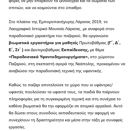
φορές να μην επαρκούν τα ξενοδοχεία και τα δωμάτια των
σπιτιών, και να κοιμούνται στο ύπαιθρο.
Στο πλαίσιο της Εμποροπανήγυρης Λάρισας 2019, το
Λαογραφικό Ιστορικό Μουσείο Λάρισας, με αναφορά στον
παραδοσιακό χαρακτήρα του παζαριού, θα οργανώσει
βιωματικά εργαστήρια για μαθητές
Πρωτοβάθμιας
(Γ΄, Δ΄,
Ε΄, Στ΄ )
και Δευτεροβάθμιας
Εκπαίδευσης,
με θέμα
«Παραδοσιακά
Υφαντοδημιουργήματα»,
στο χώροτου
Παζαριού, στη σκεπαστή αγορά της Νεάπολης, προκειμένου να
αναβιώσει την παραδοσιακή τεχνική της υφαντικής.
Καθώς το παζάρι αποτελούσε το χώρο που οι υφάντρες/
υφαντές πουλούσαν τα υφαντά τους, τα παιδιά θα παίρνουν
πληροφορίες για τη συγκεκριμένη τεχνική και στη συνέχεια το
καθένα βιωματικά θα την εφαρμόζει σε ατομικό αργαλειό. Αυτό
θα δώσει στους συνοδούς εκπαιδευτικούς την αφορμή να
συνεχίσουν τη δραστηριότητα και μέσα στην τάξη με συναφείς
εργασίες.