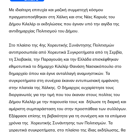
Με ιδιαίτερη επιτυχία και μαζική συμμετοχή κόσμου
πραγματοποιήθηκαν στη Χάλκη και στις Νέες Καρυές του
Δήμου Κιλελέρ οι εκδηλώσεις που έγιναν υπό την αιγίδα της
αντιδημαρχίας Πολιτισμού του Δήμου.
Στο πλαίσιο της 4ης Χορευτικής Συνάντησης Πολιτισμών
αντιπροσωπεία από Χορευτικά Συγκροτήματα από τη Σερβία,
τη Σλοβακία, την Παραγουάη και την Ελλάδα επισκέφθηκαν
εθιμοτυπικά το δήμαρχο Κιλελέρ Θανάση Νασιακόπουλο στο
δημαρχείο όπου και έγινε ανταλλαγή αναμνηστικών. Τα
συγκροτήματα στη συνέχεια έκαναν εντυπωσιακή εμφάνιση
στην πλατεία της Χάλκης. Ο δήμαρχος ευχαρίστησε τους
διοργανωτές για την τιμή που του έκαναν στους πολίτες του
Δήμου Κιλελέρ με την παρουσία τους και δήλωσε τη διαρκή και
αμέριστη συμπαράσταση του στην προσπάθεια των συλλόγων.
Εξέφρασε επίσης τη βεβαιότητα για τη συνέχιση και τα επόμενα
χρόνια της Χορευτικής Συνάντησης των Πολιτισμών. Τα
χορευτικά συγκροτήματα, στο πλαίσιο της ίδιας εκδήλωσης, θα