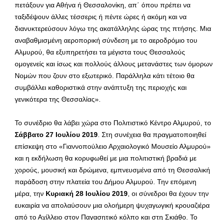
πετάξουν για Αθήνα ή Θεσσαλονίκη, απ΄ όπου πρέπει να
ταξιδέψουν άλλες τέσσερις ή πέντε ώρες ή ακόμη και να
διανυκτερεύσουν λόγω της ακατάλληλης ώρας της πτήσης. Μια
αναβαθμισμένη αεροπορική σύνδεση με το αεροδρόμιο του
Αλμυρού, θα εξυπηρετήσει τα μέγιστα τους Θεσσαλούς
ομογενείς και ίσως και πολλούς άλλους μετανάστες των όμορων
Νομών που ζουν στο εξωτερικό. Παράλληλα κάτι τέτοιο θα
συμβάλλει καθοριστικά στην ανάπτυξη της περιοχής και
γενικότερα της Θεσσαλίας».
Το συνέδριο θα λάβει χώρα στο Πολιτιστικό Kέντρο Αλμυρού, το
Σάββατο 27 Ιουλίου 2019
. Στη συνέχεια θα πραγματοποιηθεί
επίσκεψη στο «Γιαννοπούλειο Αρχαιολογικό Μουσείο Αλμυρού»
και η εκδήλωση θα κορυφωθεί με μια πολιτιστική βραδιά με
χορούς, μουσική και δρώμενα, εμπνευσμένα από τη Θεσσαλική
παράδοση στην πλατεία του Δήμου Αλμυρού. Την επόμενη
μέρα, την
Κυριακή 28 Ιουλίου 2019
, οι σύνεδροι θα έχουν την
ευκαιρία να απολαύσουν μια ολοήμερη ψυχαγωγική κρουαζιέρα
από το Αχίλλειο στον Παγασητικό κόλπο και στη Σκιάθο. Το