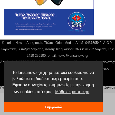
© Larisa News | Διακριτικός Τίτλος: Orion Media, ΑΦΜ: 043750542, Δ.Ο.Υ:
Καρδίτσας, Υπο/μα Λάρισας, Δ/νση: Φαρμακίδου 36 τ.κ 41222 Λάρισα, Τηλ:
2410 259100, email:
news@larisanews.gr
Αρ. Γεμή: 018804431000, Νόμιμος Εκπρόσωπος, Ιδιοκτήτης και Διαχειριστής:
Παναγιώτης Φιλίππου, Διευθύντρια: Γιαννουσά Βασιλική, Διευθύντιρα
Το larisanews.gr χρησιμοποιεί cookies για να
Σύνταξης: Μπαλαμπάνη Βασιλική.
βελτιώσει τη διαδικτυακή εμπειρία σου.
Δικαιούχος domain name Παναγιώτης Φιλίππου
Εφόσον συνεχίσεις, συμφωνείς με την χρήση
Πολιτική Απορρήτου
|
Αίτηση Διαχείρισης Προσωπικών Δεδομένων
|
Όροι χρήσης
| |
Δήλωση
των cookies από εμάς.
Μάθε περισσότερα
Συμμόρφωσης
Συμφωνώ