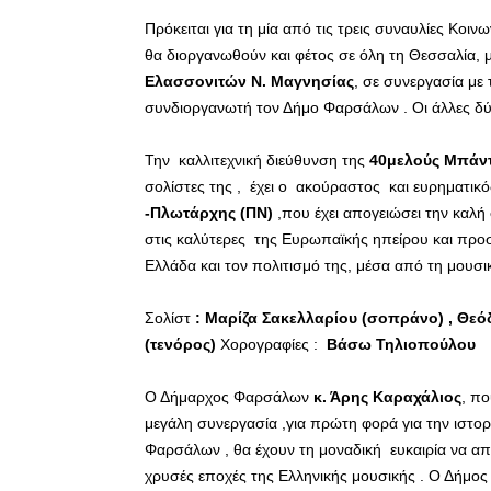
Πρόκειται για τη μία από τις τρεις συναυλίες Κοι
θα διοργανωθούν και φέτος σε όλη τη Θεσσαλία,
Ελασσονιτών Ν. Μαγνησίας
, σε συνεργασία με 
συνδιοργανωτή τον Δήμο Φαρσάλων . Οι άλλες δύο
Την καλλιτεχνική διεύθυνση της
40μελούς Μπάν
σολίστες της , έχει ο ακούραστος και ευρηματι
-Πλωτάρχης (ΠΝ)
,που έχει απογειώσει την καλή 
στις καλύτερες της Ευρωπαϊκής ηπείρου και προσκ
Ελλάδα και τον πολιτισμό της, μέσα από τη μουσι
Σολίστ
: Μαρίζα Σακελλαρίου (σοπράνο) , Θ
(τενόρος)
Χορογραφίες :
Βάσω Τηλιοπούλου
Ο Δήμαρχος Φαρσάλων
κ. Άρης Καραχάλιος
, πο
μεγάλη συνεργασία ,για πρώτη φορά για την ιστορία
Φαρσάλων , θα έχουν τη μοναδική ευκαιρία να απ
χρυσές εποχές της Ελληνικής μουσικής . Ο Δήμος