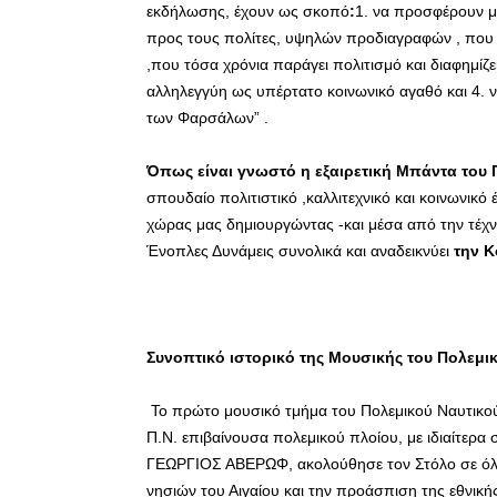
εκδήλωσης, έχουν ως σκοπό
:
1. να προσφέρουν μι
προς τους πολίτες, υψηλών προδιαγραφών , που σ
,που τόσα χρόνια παράγει πολιτισμό και διαφημίζ
αλληλεγγύη ως υπέρτατο κοινωνικό αγαθό και 4. 
των Φαρσάλων” .
Όπως είναι γνωστό η εξαιρετική Μπάντα του 
σπουδαίο πολιτιστικό ,καλλιτεχνικό και κοινωνικό 
χώρας μας δημιουργώντας -και μέσα από την τέχν
Ένοπλες Δυνάμεις συνολικά και αναδεικνύει
την Κ
Συνοπτικό ιστορικό της Μουσικής του Πολεμι
Το πρώτο μουσικό τμήμα του Πολεμικού Ναυτικο
Π.Ν. επιβαίνουσα πολεμικού πλοίου, με ιδιαίτερα
ΓΕΩΡΓΙΟΣ ΑΒΕΡΩΦ, ακολούθησε τον Στόλο σε όλ
νησιών του Αιγαίου και την προάσπιση της εθνική