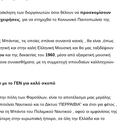
ράκληση των διοργανωτών όσοι θέλουν να
προσκομίσουν
ιχειρήσεις
, για να στηριχθεί το Κοινωνικό Παντοπωλείο της
 Μπάντας, τις οποίες σπάνια συναντά κανείς , θα είναι ,όπως
ητική και στην καλή Ελληνική Μουσική και θα μας ταξιδέψουν
φου
και της δεκαετίας του
1960
, μέσα από εξαιρετική μουσική
έντονα συναισθήματα, με τη συμμετοχή σπουδαίων καλλιτεχνών-
 με το ΓΕΝ για καλό σκοπό
 την πόλη των Φαρσάλων, είναι το αποτέλεσμα μιας μεγάλης
ελείο Ναυτικού και το Δίκτυο ‘ΠΕΡΡΑΙΒΙΑ” και έτσι για φέτος ,
ια τη Μπάντα του Πολεμικού Ναυτικού , αφού οι εμφανίσεις της
λύτερη στην ευρωπαϊκή ήπειρο, σε όλη την Ελλάδα και το