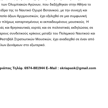
τές των Ολυμπιακών Αγώνων, που διεξήχθηκαν στην Αθήνα το
 έδρα της το Ναυτικό Οχυρό Βοτανικού, με την συνεχή και
σία άξιων Αρχιμουσικών, έχει εξελιχθεί σε μια συμφωνική
 πλήρως καταρτισμένους κι εκπαιδευμένους μουσικούς. Η
ές και θρησκευτικές εορτές και σε πολιτιστικές εκδηλώσεις σε
ερους συνδετικούς κρίκους μεταξύ του Πολεμικού Ναυτικού και
Φεστιβάλ Στρατιωτικών Μουσικών, έχει αναδειχθεί σε έναν από
λων Δυνάμεων στο εξωτερικό.
κριάπας Τηλέφ. 6974-881944
E
–
Mail
:
skriapask
@
gmail
.
com