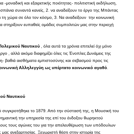
α -μοναδική και εξαιρετικής ποιότητας- πολιτιστική εκδήλωση,
πάνια συναντά κανείς, 2. να αναδείξουν το έργο της Μπάντας
ει τη χώρα σε όλο τον κόσμο, 3. Να αναδείξουν την κοινωνική
να στηρίξουν ευπαθείς ομάδες συμπολιτών μας στην περιοχή
Πολεμικού Ναυτικού
, όλα αυτά τα χρόνια επιτελεί όχι μόνο
έργο , αλλά ακόμα διαφημίζει όλες τις Ένοπλες Δυνάμεις της
η- βαθιά αισθήματα εμπιστοσύνης και σεβασμού προς τις
οινωνική Αλληλεγγύη ως υπέρτατο κοινωνικό αγαθό
.
κού Ναυτικού
ύ συγκροτήθηκε το 1879. Από την σύστασή της, η Μουσική του
 σημαντική την υπηρεσία της επί του ένδοξου θωρηκτού
ους τους αγώνες του για την απελευθέρωση των υπόδουλων
ς μας ανεξαρτησίας. Ξεχωριστή θέση στην ιστορία της