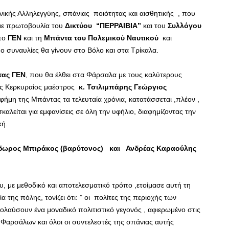
νωνικής Αλληλεγγύης, σπάνιας ποιότητας και αισθητικής , που
 με πρωτοβουλία του
Δικτύου “ΠΕΡΡΑΙΒΙΑ”
και του
Συλλόγου
το
ΓΕΝ
και τη
Μπάντα του Πολεμικού Ναυτικού
και
 συναυλίες θα γίνουν στο Βόλο και στα Τρίκαλα.
τας ΓΕΝ
, που θα έλθει στα Φάρσαλα με τους καλύτερους
κός Κερκυραίος μαέστρος
κ. Τσιλιμπάρης Γεώργιος
φήμη της Μπάντας τα τελευταία χρόνια, κατατάσσεται ,πλέον ,
αλείται για εμφανίσεις σε όλη την υφήλιο, διαφημίζοντας την
κή.
εόδωρος Μπιράκος (βαρύτονος) και Ανδρέας Καραούλης
υ, με μεθοδικό και αποτελεσματικό τρόπο ,ετοίμασε αυτή τη
 της πόλης, τονίζει ότι: ” οι πολίτες της περιοχής των
ολαύσουν ένα μοναδικό πολιτιστικό γεγονός , αφιερωμένο στις
 Φαρσάλων και όλοι οι συντελεστές της σπάνιας αυτής