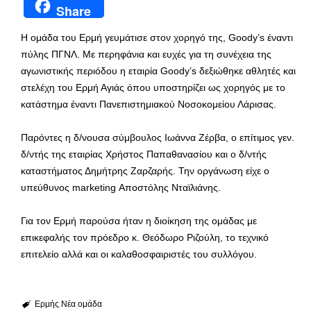
Share
Η ομάδα του Ερμή γευμάτισε στον χορηγό της, Goody’s έναντι
πύλης ΠΓΝΛ. Με περηφάνια και ευχές για τη συνέχεια της
αγωνιστικής περιόδου η εταιρία Goody’s δεξιώθηκε αθλητές και
στελέχη του Ερμή Αγιάς όπου υποστηρίζει ως χορηγός με το
κατάστημα έναντι Πανεπιστημιακού Νοσοκομείου Λάρισας.
Παρόντες η δ/νουσα σύμβουλος Ιωάννα Ζέρβα, ο επίτιμος γεν.
δ/ντής της εταιρίας Χρήστος Παπαθανασίου και ο δ/ντής
καταστήματος Δημήτρης Ζαρζαρής. Την οργάνωση είχε ο
υπεύθυνος marketing Αποστόλης Νταϊλιάνης.
Για τον Ερμή παρούσα ήταν η διοίκηση της ομάδας με
επικεφαλής τον πρόεδρο κ. Θεόδωρο Ριζούλη, το τεχνικό
επιτελείο αλλά και οι καλαθοσφαιριστές του συλλόγου.
Ερμής
Νέα
ομάδα