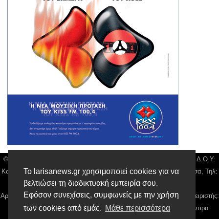
© Larisa News | Διακριτικός Τίτλος: Orion Media, ΑΦΜ: 043750542, Δ.Ο.Υ:
Το larisanews.gr χρησιμοποιεί cookies για να
Καρδίτσας, Υπο/μα Λάρισας, Δ/νση: Φαρμακίδου 36 τ.κ 41222 Λάρισα, Τηλ:
βελτιώσει τη διαδικτυακή εμπειρία σου.
2410 259100, email:
news@larisanews.gr
Εφόσον συνεχίσεις, συμφωνείς με την χρήση
Αρ. Γεμή: 018804431000, Νόμιμος Εκπρόσωπος, Ιδιοκτήτης και Διαχειριστής:
των cookies από εμάς.
Μάθε περισσότερα
Παναγιώτης Φιλίππου, Διευθύντρια: Γιαννουσά Βασιλική, Διευθύντιρα