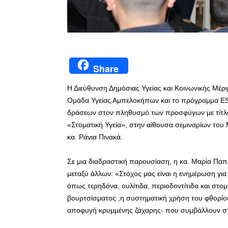
Share
Η Διεύθυνση Δημόσιας Υγείας και Κοινωνικής Μέρι
Ομάδα Υγείας Αμπελοκήπων και το πρόγραμμα ES
δράσεων στον πληθυσμό των προσφύγων με τίτλο 
«Στοματική Υγεία», στην αίθουσα σεμιναρίων του
κα. Ράνια Πινακά.
Σε μια διαδραστική παρουσίαση, η κα. Μαρία Παπ
μεταξύ άλλων: «Στόχος μας είναι η ενημέρωση γι
όπως τερηδόνα, ουλίτιδα, περιοδοντίτιδα και στο
βουρτσίσματος ,η συστηματική χρήση του φθορί
αποφυγή κρυμμένης ζάχαρης- που συμβάλλουν στη