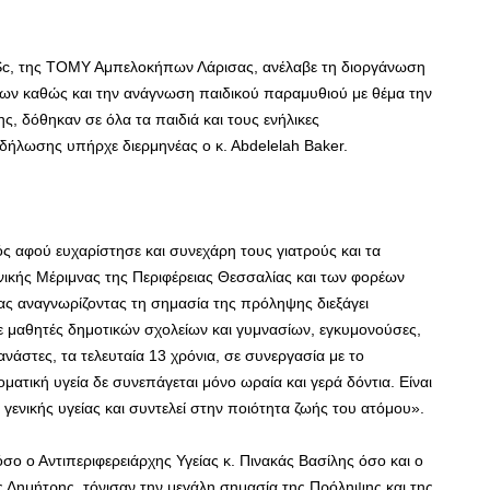
MSc, της ΤΟΜΥ Αμπελοκήπων Λάρισας, ανέλαβε τη διοργάνωση
γων καθώς και την ανάγνωση παιδικού παραμυθιού με θέμα την
ης, δόθηκαν σε όλα τα παιδιά και τους ενήλικες
κδήλωσης υπήρχε διερμηνέας ο κ. Αbdelelah Baker.
 αφού ευχαρίστησε και συνεχάρη τους γιατρούς και τα
ωνικής Μέριμνας της Περιφέρειας Θεσσαλίας και των φορέων
ας αναγνωρίζοντας τη σημασία της πρόληψης διεξάγει
μαθητές δημοτικών σχολείων και γυμνασίων, εγκυμονούσες,
νάστες, τα τελευταία 13 χρόνια, σε συνεργασία με το
οματική υγεία δε συνεπάγεται μόνο ωραία και γερά δόντια. Είναι
ενικής υγείας και συντελεί στην ποιότητα ζωής του ατόμου».
ο ο Αντιπεριφερειάρχης Υγείας κ. Πινακάς Βασίλης όσο και ο
ς Δημήτρης, τόνισαν την μεγάλη σημασία της Πρόληψης και της