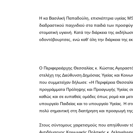
Η κα Βασιλική Παπαδούλη, επισκέπτρια υγείας 
διαδραστικού παιχνιδιού στα παιδιά των προσφύ
στοματική υγιεινή. Κατά την διάρκεια της εκδήλωσ
οδοντόβουρτσες, ενώ καθ’ όλη την διάρκεια της ε
Ο Περιφερειάρχης Θεσσαλίας κ. Κώστας Αγοραστός
στελέχη της Διεύθυνση Δημόσιας Υγείας και Κοιν
που συμμετείχαν δήλωσε: «Η Περιφέρεια Θεσσαλί
προγράμματα Πρόληψης και Προαγωγής Υγείας σε 
καθώς και σε ευπαθείς ομάδες όπως ρομά και μετα
υπουργείο Παιδείας και το υπουργείο Υγείας. Η στ
πολύ σημαντική στη διατήρηση και προαγωγή της γ
Στους σύντομους χαιρετισμούς που απηύθυναν τόσ
Αντιδήμαρχος Κοινωνικής Πολιτικής κ. Δεληγιάννη