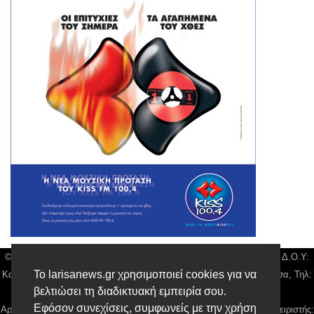
© Larisa News | Διακριτικός Τίτλος: Orion Media, ΑΦΜ: 043750542, Δ.Ο.Υ:
Το larisanews.gr χρησιμοποιεί cookies για να
Καρδίτσας, Υπο/μα Λάρισας, Δ/νση: Φαρμακίδου 36 τ.κ 41222 Λάρισα, Τηλ:
βελτιώσει τη διαδικτυακή εμπειρία σου.
2410 259100, email:
news@larisanews.gr
Εφόσον συνεχίσεις, συμφωνείς με την χρήση
Αρ. Γεμή: 018804431000, Νόμιμος Εκπρόσωπος, Ιδιοκτήτης και Διαχειριστής: