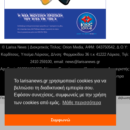
© Larisa News | Διακριτικός Τίτλος: Orion Media, ΑΦΜ: 043750542, Δ.Ο.Υ:
Καρδίτσας, Υπο/μα Λάρισας, Δ/νση: Φαρμακίδου 36 τ.κ 41222 Λάρισα, Τηλ:
2410 259100, email:
news@larisanews.gr
Αρ. Γεμή: 018804431000, Νόμιμος Εκπρόσωπος, Ιδιοκτήτης και Διαχειριστής:
Παναγιώτης Φιλίππου, Διευθύντρια: Γιαννουσά Βασιλική, Διευθύντιρα
Το larisanews.gr χρησιμοποιεί cookies για να
Σύνταξης: Μπαλαμπάνη Βασιλική.
βελτιώσει τη διαδικτυακή εμπειρία σου.
Δικαιούχος domain name Παναγιώτης Φιλίππου
Εφόσον συνεχίσεις, συμφωνείς με την χρήση
Πολιτική Απορρήτου
|
Αίτηση Διαχείρισης Προσωπικών Δεδομένων
|
Όροι χρήσης
| |
Δήλωση
Συμμόρφωσης
των cookies από εμάς.
Μάθε περισσότερα
Συμφωνώ