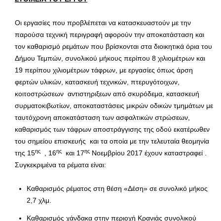
Οι εργασίες που προβλέπεται να κατασκευαστούν με την
παρούσα τεχνική περιγραφή αφορούν την αποκατάσταση και
τον καθαρισμό ρεμάτων που βρίσκονται στα διοικητικά όρια τoυ
Δήμου Τεμπών, συνολικού μήκους περίπου 8 χιλιομέτρων και
19 περίπου χιλιομέτρων τάφρων, με εργασίες όπως άρση
φερτών υλικών, κατασκευή τεχνικών, πτερυγότοιχων,
κοιτοστρώσεων αντιστηριξεων από σκυρόδεμα, κατασκευή
συρματοκιβωτίων, αποκαταστάσεις μικρών οδικών τμημάτων με
ταυτόχρονη αποκατάσταση των ασφαλτικών στρώσεων,
καθαρισμός των τάφρων αποστράγγισης της οδού εκατέρωθεν
του σημείου επισκευής και τα οποία με την τελευταία θεομηνία
ης
ης
ης
της 15
, 16
και 17
Νοεμβρίου 2017 έχουν καταστραφεί .
Συγκεκριμένα τα ρέματα είναι:
Καθαρισμός ρέματος στη θέση «Δέση» σε συνολικό μήκος
2,7 χλμ.
Καθαρισμός χάνδακα στην περιοχή Κρανιάς συνολικού