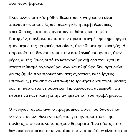
σου πουν ψέματα.
Ένας άλλος αστικός μύθος θέλει τους κυνηγούς να είναι
απέναντι σε όσους έχουν οικολογικές ή περιβαλλοντικές
ευαισθησίες, σε όσους αγαπούν το δάσος και τη φύση.
Καταρχήν, ο άνθρωπος από την πρώτη στιγμή της δημιουργίας
ήταν μέρος της τροφικής αλυσίδας, ήταν θηρευτής, κυνηγός. Η
παρουσία του δεν απειλούσε την οικολογική ισορροπία, ήταν
μέρος αυτής. Ίσως αυτό το κατανοούμε σήμερα που έχουμε
υπερπληθυσμό αγριογούρουνων και πληθώρα διαμαρτυριών
για τις ζημιές που προκαλούν στις αγροτικές καλλιέργειες.
Επιτέλους, μετά από αλλεπάλληλες ερωτήσεις και παρεμβάσεις
μας, η ηγεσία του υπουργείου Περιβάλλοντος αντελήφθη ότι
έπρεπε να κάνει κάτι για την αντιμετώπιση του προβλήματος.
Ο κυνηγός, όμως, είναι ο πραγματικός φίλος του δάσους και
εκείνος που αληθινά ενδιαφέρεται για την προστασία της
πανίδας, έτσι ώστε να υπάρχουν θηράματα. Ένα δάσος που
δεν περπατιέται και τα μονοπάτια του χορταριάζουν είναι και πιο