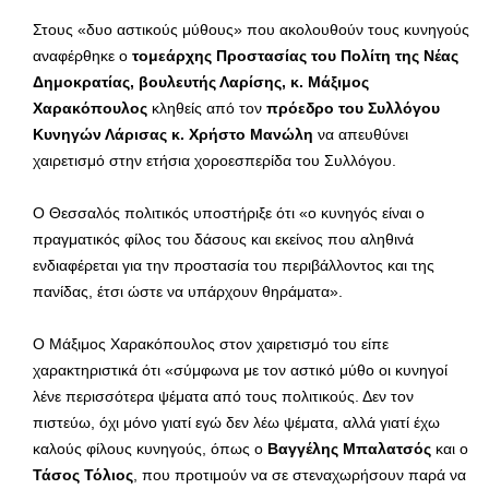
Στους «δυο αστικούς μύθους» που ακολουθούν τους κυνηγούς
αναφέρθηκε ο
τομεάρχης Προστασίας του Πολίτη της Νέας
Δημοκρατίας, βουλευτής Λαρίσης, κ. Μάξιμος
Χαρακόπουλος
κληθείς από τον
πρόεδρο του Συλλόγου
Κυνηγών Λάρισας κ. Χρήστο Μανώλη
να απευθύνει
χαιρετισμό στην ετήσια χοροεσπερίδα του Συλλόγου.
Ο Θεσσαλός πολιτικός υποστήριξε ότι «ο κυνηγός είναι ο
πραγματικός φίλος του δάσους και εκείνος που αληθινά
ενδιαφέρεται για την προστασία του περιβάλλοντος και της
πανίδας, έτσι ώστε να υπάρχουν θηράματα».
Ο Μάξιμος Χαρακόπουλος στον χαιρετισμό του είπε
χαρακτηριστικά ότι «σύμφωνα με τον αστικό μύθο οι κυνηγοί
λένε περισσότερα ψέματα από τους πολιτικούς. Δεν τον
πιστεύω, όχι μόνο γιατί εγώ δεν λέω ψέματα, αλλά γιατί έχω
καλούς φίλους κυνηγούς, όπως ο
Βαγγέλης Μπαλατσός
και ο
Τάσος Τόλιος
, που προτιμούν να σε στεναχωρήσουν παρά να