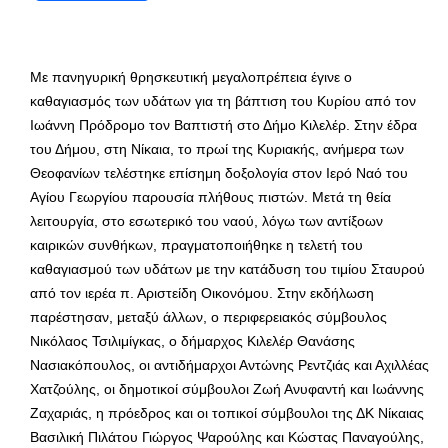
Με πανηγυρική θρησκευτική μεγαλοπρέπεια έγινε ο
καθαγιασμός των υδάτων για τη βάπτιση του Κυρίου από τον
Ιωάννη Πρόδρομο τον Βαπτιστή στο Δήμο Κιλελέρ. Στην έδρα
του Δήμου, στη Νίκαια, το πρωί της Κυριακής, ανήμερα των
Θεοφανίων τελέστηκε επίσημη δοξολογία στον Ιερό Ναό του
Αγίου Γεωργίου παρουσία πλήθους πιστών. Μετά τη θεία
λειτουργία, στο εσωτερικό του ναού, λόγω των αντίξοων
καιρικών συνθήκων, πραγματοποιήθηκε η τελετή του
καθαγιασμού των υδάτων με την κατάδυση του τιμίου Σταυρού
από τον ιερέα π. Αριστείδη Οικονόμου. Στην εκδήλωση
παρέστησαν, μεταξύ άλλων, ο περιφερειακός σύμβουλος
Νικόλαος Τσιλιμίγκας, ο δήμαρχος Κιλελέρ Θανάσης
Νασιακόπουλος, οι αντιδήμαρχοι Αντώνης Ρεντζιάς και Αχιλλέας
Χατζούλης, οι δημοτικοί σύμβουλοι Ζωή Ανυφαντή και Ιωάννης
Ζαχαριάς, η πρόεδρος και οι τοπικοί σύμβουλοι της ΔΚ Νίκαιας
Βασιλική Πιλάτου Γιώργος Ψαρούλης και Κώστας Παναγούλης,