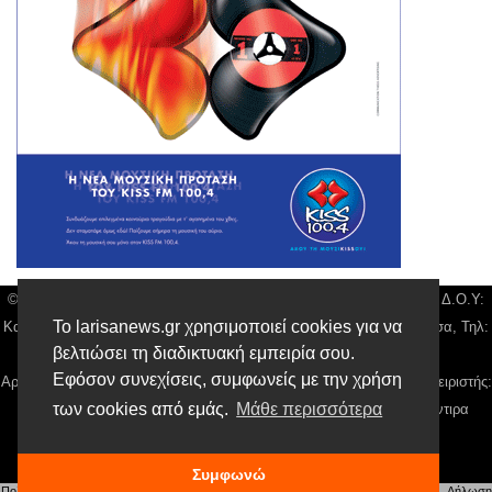
© Larisa News | Διακριτικός Τίτλος: Orion Media, ΑΦΜ: 043750542, Δ.Ο.Υ:
Το larisanews.gr χρησιμοποιεί cookies για να
Καρδίτσας, Υπο/μα Λάρισας, Δ/νση: Φαρμακίδου 36 τ.κ 41222 Λάρισα, Τηλ:
βελτιώσει τη διαδικτυακή εμπειρία σου.
2410 259100, email:
news@larisanews.gr
Εφόσον συνεχίσεις, συμφωνείς με την χρήση
Αρ. Γεμή: 018804431000, Νόμιμος Εκπρόσωπος, Ιδιοκτήτης και Διαχειριστής:
των cookies από εμάς.
Μάθε περισσότερα
Παναγιώτης Φιλίππου, Διευθύντρια: Γιαννουσά Βασιλική, Διευθύντιρα
Σύνταξης: Μπαλαμπάνη Βασιλική.
Δικαιούχος domain name Παναγιώτης Φιλίππου
Συμφωνώ
Πολιτική Απορρήτου
|
Αίτηση Διαχείρισης Προσωπικών Δεδομένων
|
Όροι χρήσης
| |
Δήλωση