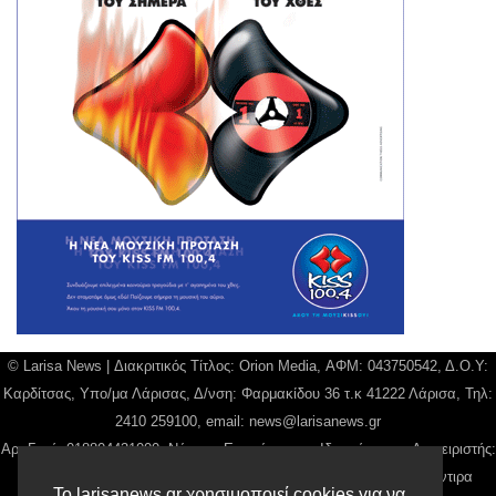
© Larisa News | Διακριτικός Τίτλος: Orion Media, ΑΦΜ: 043750542, Δ.Ο.Υ:
Καρδίτσας, Υπο/μα Λάρισας, Δ/νση: Φαρμακίδου 36 τ.κ 41222 Λάρισα, Τηλ:
2410 259100, email:
news@larisanews.gr
Αρ. Γεμή: 018804431000, Νόμιμος Εκπρόσωπος, Ιδιοκτήτης και Διαχειριστής:
Παναγιώτης Φιλίππου, Διευθύντρια: Γιαννουσά Βασιλική, Διευθύντιρα
Το larisanews.gr χρησιμοποιεί cookies για να