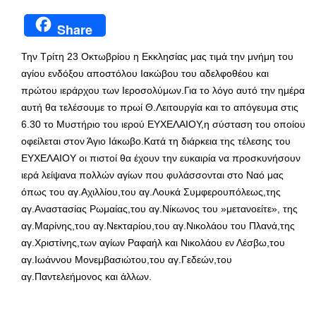
Share
Την Τρίτη 23 Οκτωβρίου η Εκκλησίας μας τιμά την μνήμη του
αγίου ενδόξου αποστόλου Ιακώβου του αδελφοθέου και
πρώτου ιεράρχου των Ιεροσολύμων.Για το λόγο αυτό την ημέρα
αυτή θα τελέσουμε το πρωί Θ.Λειτουργία και το απόγευμα στις
6.30 το Μυστήριο του ιερού ΕΥΧΕΛΑΙΟΥ,η σύσταση του οποίου
οφείλεται στον Άγιο Ιάκωβο.Κατά τη διάρκεια της τέλεσης του
ΕΥΧΕΛΑΙΟΥ οι πιστοί θα έχουν την ευκαιρία να προσκυνήσουν
ιερά λείψανα πολλών αγίων που φυλάσσονται στο Ναό μας
όπως του αγ.Αχιλλίου,του αγ.Λουκά Συμφερουπόλεως,της
αγ.Αναστασίας Ρωμαίας,του αγ.Νίκωνος του »μετανοείτε», της
αγ.Μαρίνης,του αγ.Νεκταρίου,του αγ.Νικολάου του Πλανά,της
αγ.Χριστίνης,των αγίων Ραφαήλ και Νικολάου εν Λέσβω,του
αγ.Ιωάννου Μονεμβασιώτου,του αγ.Γεδεών,του
αγ.Παντελεήμονος και άλλων.