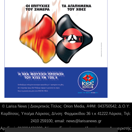
© Larisa News | Διακριτικός Τίτλος: Orion Media, ΑΦΜ: 043750542, Δ.Ο.Υ:
Καρδίτσας, Υπο/μα Λάρισας, Δ/νση: Φαρμακίδου 36 τ.κ 41222 Λάρισα, Τηλ:
2410 259100, email:
news@larisanews.gr
Αρ. Γεμή: 018804431000, Νόμιμος Εκπρόσωπος, Ιδιοκτήτης και Διαχειριστής: