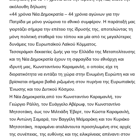
ακόλουθη δήλωση:
«44 χρόνια Νέα Δημοκρατία – 44 χρόνια αγώνων για την
Πατρίδα με μόνο γνώμονα το εθνικό συμφέρον. Η παράταξή μας
γιορτάζει σήμερα την επέτειο της ίδρυσής της, αποτελώντας τη
μόνη πολιτική σταθερά του τόπου και μία από τις μεγαλύτερες
δυνάμεις του Ευρωπαϊκού Λαϊκού Κόμματος.
Τεσσεράμισι δεκαετίες ζωής για την Ελλάδα της Μεταπολίτευσης
και τη Νέα Δημοκρατία έχουν τη σφραγίδα του εθνάρχη και
ιδρυτή μας, Κωνσταντίνου Καραμανλή, ο οποίος είχε τη
διορατικότητα να εντάξει τη χώρα στην Ενωμένη Ευρώπη και να
βρίσκεται σήμερα βαθιά ριζωμένη στον πυρήνα της Ευρωπαϊκής
Ένωσης και του Δυτικού Κόσμου.
Η Νέα Δημοκρατία,από τον Κωνσταντίνο Καραμανλή, τον
Γεώργιο Ράλλη, τον Ευάγγελο Αβέρωφ, τον Κωνσταντίνο
Μητσοτάκη, έως τον Μιλτιάδη Έβερτ, τον Κώστα Καραμανλή,
τον Αντώνη Σαμαρά, τον Βαγγέλη Μεϊμαράκη και τον Κυριάκο
Μητσοτάκη, παραμένει αταλάντευτα προσηλωμένη στις αρχές
της συνέπειας, της ευθύνης και της ειλικρίνειας απέναντι στον