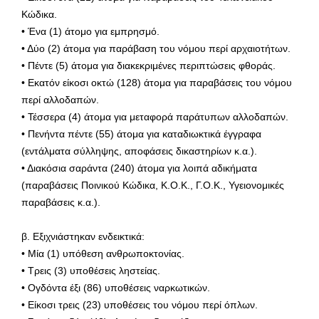
Κώδικα.
• Ένα (1) άτομο για εμπρησμό.
• Δύο (2) άτομα για παράβαση του νόμου περί αρχαιοτήτων.
• Πέντε (5) άτομα για διακεκριμένες περιπτώσεις φθοράς.
• Εκατόν είκοσι οκτώ (128) άτομα για παραβάσεις του νόμου
περί αλλοδαπών.
• Τέσσερα (4) άτομα για μεταφορά παράτυπων αλλοδαπών.
• Πενήντα πέντε (55) άτομα για καταδιωκτικά έγγραφα
(εντάλματα σύλληψης, αποφάσεις δικαστηρίων κ.α.).
• Διακόσια σαράντα (240) άτομα για λοιπά αδικήματα
(παραβάσεις Ποινικού Κώδικα, Κ.Ο.Κ., Γ.Ο.Κ., Υγειονομικές
παραβάσεις κ.α.).
β. Εξιχνιάστηκαν ενδεικτικά:
• Μία (1) υπόθεση ανθρωποκτονίας.
• Τρεις (3) υποθέσεις ληστείας.
• Ογδόντα έξι (86) υποθέσεις ναρκωτικών.
• Είκοσι τρεις (23) υποθέσεις του νόμου περί όπλων.