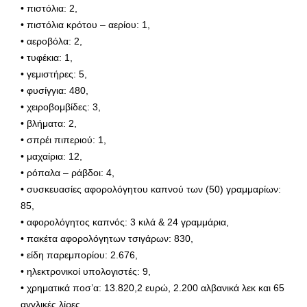
• πιστόλια: 2,
• πιστόλια κρότου – αερίου: 1,
• αεροβόλα: 2,
• τυφέκια: 1,
• γεμιστήρες: 5,
• φυσίγγια: 480,
• χειροβομβίδες: 3,
• βλήματα: 2,
• σπρέι πιπεριού: 1,
• μαχαίρια: 12,
• ρόπαλα – ράβδοι: 4,
• συσκευασίες αφορολόγητου καπνού των (50) γραμμαρίων:
85,
• αφορολόγητος καπνός: 3 κιλά & 24 γραμμάρια,
• πακέτα αφορολόγητων τσιγάρων: 830,
• είδη παρεμπορίου: 2.676,
• ηλεκτρονικοί υπολογιστές: 9,
• χρηματικά ποσ’α: 13.820,2 ευρώ, 2.200 αλβανικά λεκ και 65
αγγλικές λίρες,