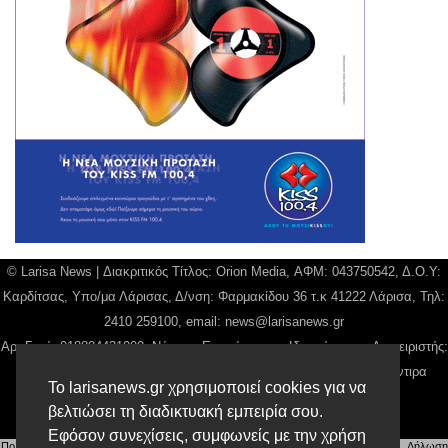
© Larisa News | Διακριτικός Τίτλος: Orion Media, ΑΦΜ: 043750542, Δ.Ο.Υ:
Καρδίτσας, Υπο/μα Λάρισας, Δ/νση: Φαρμακίδου 36 τ.κ 41222 Λάρισα, Τηλ:
2410 259100, email:
news@larisanews.gr
Αρ. Γεμή: 018804431000, Νόμιμος Εκπρόσωπος, Ιδιοκτήτης και Διαχειριστής:
Παναγιώτης Φιλίππου, Διευθύντρια: Γιαννουσά Βασιλική, Διευθύντιρα
Το larisanews.gr χρησιμοποιεί cookies για να
Σύνταξης: Μπαλαμπάνη Βασιλική.
βελτιώσει τη διαδικτυακή εμπειρία σου.
Δικαιούχος domain name Παναγιώτης Φιλίππου
Εφόσον συνεχίσεις, συμφωνείς με την χρήση
Πολιτική Απορρήτου
|
Αίτηση Διαχείρισης Προσωπικών Δεδομένων
|
Όροι χρήσης
| |
Δήλωση