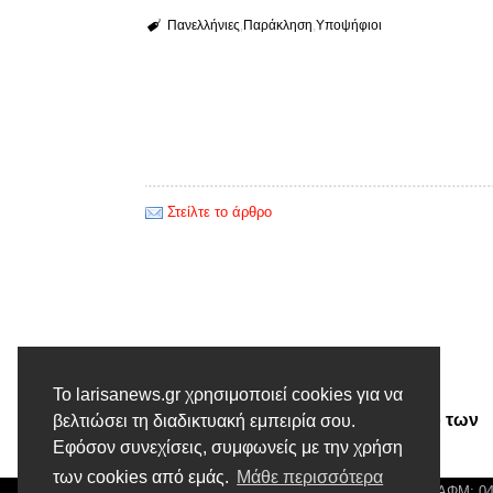
Πανελλήνιες
Παράκληση
Υποψήφιοι
Στείλτε το άρθρο
Προηγούμενο άρθρο
Το larisanews.gr χρησιμοποιεί cookies για να
Έναρξη για το Πανεπιστήμιο των
βελτιώσει τη διαδικτυακή εμπειρία σου.
Εφόσον συνεχίσεις, συμφωνείς με την χρήση
Πολιτών στη Λάρισα
των cookies από εμάς.
Μάθε περισσότερα
© Larisa News | Διακριτικός Τίτλος: Orion Media, ΑΦΜ: 