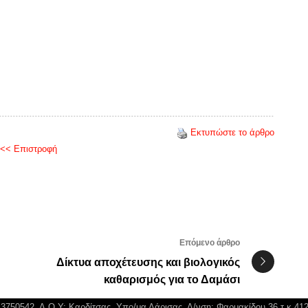
Εκτυπώστε το άρθρο
<< Επιστροφή
Επόμενο άρθρο
Δίκτυα αποχέτευσης και βιολογικός
καθαρισμός για το Δαμάσι
043750542, Δ.Ο.Υ: Καρδίτσας, Υπο/μα Λάρισας, Δ/νση: Φαρμακίδου 36 τ.κ 41