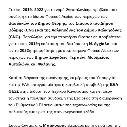
Στα έτη
2019- 2022
για το νομό Θεσσαλονίκης προβλέπεται η
σύνδεση στο δίκτυο Φυσικού Αερίου των περιοχών των
Βασιλικών του Δήμου Θέρμης
, του
Σταυρού του Δήμου
Βόλβης (
CNG
) και της Χαλκηδόνας του Δήμου Χαλκηδόνας
(
CNG
)
. Παράλληλα, για την περιφέρεια Θεσσαλίας προβλέπεται
για το έτος
2019
η επέκταση του δικτύου στη
Ν. Αγχίαλο,
και
ως το
2022
η τροφοδότηση με συμπιεσμένο Φυσικό Αέριο των
περιοχών των
Δήμων Σοφάδων, Τεμπών, Μουζακίου,
Αμπελώνα και Φαλάνης.
Κατά τη διάρκεια της συνάντησης, εκ μέρους του Υπουργείου
και της ΡΑΕ, υπογραμμίστηκε η καταλυτική συμβολή της
ΕΔΑ
ΘΕΣΣ
στην έκδοση του Τεχνικού Κανονισμού και επιπλέον
τονίστηκε η πολύτιμη συνδρομή της Εταιρείας στη διαμόρφωση
του Ρυθμιστικού Πλαισίουμέσω της τεχνογνωσίας και της
πολυετούς εμπειρίας της στον ενεργειακό κλάδο.
Συνοψίζοντας, ο
κ. Μπακούρας
εξέφρασε με τη σειρά του, την