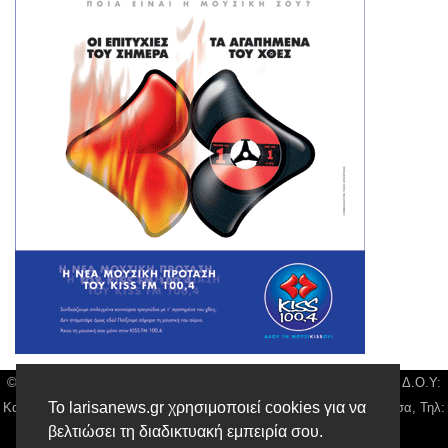
© Larisa News | Διακριτικός Τίτλος: Orion Media, ΑΦΜ: 043750542, Δ.Ο.Υ:
Το larisanews.gr χρησιμοποιεί cookies για να
Καρδίτσας, Υπο/μα Λάρισας, Δ/νση: Φαρμακίδου 36 τ.κ 41222 Λάρισα, Τηλ:
βελτιώσει τη διαδικτυακή εμπειρία σου.
2410 259100, email:
news@larisanews.gr