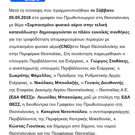
Μετά τη σύσκεψη που πραγματοποιήθηκε
το Σάββατο
05.05.2018
στο γραφείο του Πρωθυπουργού στη Θεσσαλονίκη
με θέμα
«Συμπιεσμένο φυσικό αέριο στην τελική
κατανάλωση» δημιουργούνται οι πλέον ευνοϊκές συνθήκες
για την τροφοδότηση απομακρυσμένων περιοχών με
συμπιεσμένο φυσικό αέριο
(
CNG
)
στο Νομό Θεσσαλονίκης και
στην Περιφέρεια Θεσσαλίας
.
Στη συνάντηση παρευρέθηκαν ο
υπουργός Περιβάλλοντος και Ενέργειας, κ.
Γιώργος Σταθάκης
,
ο αναπληρωτής υπουργός Περιβάλλοντος και Ενέργειας, κ.
Σωκράτης Φάμελλος
, ο Πρόεδρος της Ρυθμιστικής Αρχής
Ενέργειας, κ.
Νικόλαος Μπουλαξής
, o
Γενικός Διευθυντής
της Εταιρείας Διανομής Αερίου Θεσσαλονίκης – Θεσσαλίας Α.Ε.
(ΕΔΑ ΘΕΣΣ)
κ.
Λεωνίδας Μπακούρας
μαζί με στελέχη της
ΕΔΑ
ΘΕΣΣ,
η διευθύντρια του Γραφείου του Πρωθυπουργού στη
Θεσσαλονίκη, κ.
Κατερίνα Νοτοπούλου
, ο αντιπεριφερειάρχης
Περιβάλλοντος της Περιφέρειας Κεντρικής Μακεδονίας, κ.
Κώστας Γιουτίκας
και δήμαρχοι από δήμους του νομού
Θεσσαλονίκης και της Περιφέρειας Θεσσαλίας.