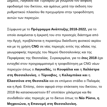
Δήμους, Λαγκαδά και Τυρνάβου με γνώμονα τον ασφαλή
εφοδιασμό του δικτύου, και αμέσως μετά την έκδοση του
ρυθμιστικού πλαισίου θα προχωρήσει στην τροφοδότηση
αυτών των περιοχών.
Σύμφωνα με το
Πρόγραμμα Ανάπτυξης 2018-2022,
για το
οποίο αναμένεται η έγκρισή του στο προσεχές διάστημα από
την Αρχή, προβλέπεται η περαιτέρω διείσδυση φυσικού αερίου
και με τη χρήση
CNG
σε νέες περιοχές εντός της αδείας της
γεωγραφικής περιοχής του Νομού Θεσσαλονίκης και της
Περιφέρειας της Θεσσαλίας. Συγκεκριμένα, για το
έτος 2018
έχει
ενταχθεί στον προγραμματισμό η τροφοδότηση με CNG νέων
περιοχών όπως ο
Λαγκαδάς,
τα
Κουφάλια και
η
Χαλάστρα
στη Θεσσαλονίκη
, ο
Τύρναβος
, η
Καλαμπάκα και
η
Ελασσόνα στη Θεσσαλία
και σε επόμενο στάδιο ο Παλαμάς
και η Αγιά. Επίσης, όσον αφορά στην επέκταση του δικτύου, το
2018 θα κατασκευαστούν 87 επιπλέον χιλιόμετρα και θα
συνδεθούν νέες περιοχές με το δίκτυο όπως το
Νέο Ρύσιο, η
Μηχανιώνα, η Επανομή στη Θεσσαλονίκη.