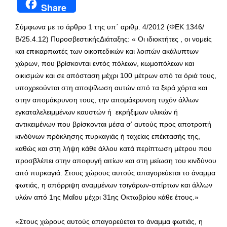
Share
Σύμφωνα με
τ
ο άρθρο 1 της
υπ΄ αριθμ. 4/2012 (ΦΕΚ 1346/
Β/25.4.12) Πυροσβεστική
ς
Διάταξη
ς:
«
Οι ιδιοκτήτες , οι νομείς
και επικαρπωτές των οικοπεδικών και λοιπών ακάλυπτων
χώρων, που βρίσκονται εντός πόλεων, κωμοπόλεων και
οικισμών και σε απόσταση μέχρι 100 μέτρων από τα όριά τους,
υποχρεούνται στη αποψίλωση αυτών από τα ξερά χόρτα και
στην απομάκρυνση
τους, την απομάκρυνση τυχόν άλλων
εγκαταλελειμμένων καυστών ή
εκρήξιμων υλικών ή
αντ
ικειμένων που βρίσκονται μέσα σ’
αυτούς προς αποτροπή
κινδύνων πρόκλησης πυρκαγιάς ή ταχείας επέκτασής της,
καθώς και στη λήψη κάθε άλλου κατά περίπτωση μέτρου που
προσβλέπει στην αποφυγή αιτίων και στη μείωση του κινδύνου
από
πυρκαγιά
.
Στους χώρους αυτούς
απαγορεύεται το άναμμα
φωτιάς, η απόρριψη αναμμένων τσιγάρων-σπίρτων και άλλων
υλών
από 1ης Μαΐου
μέχρι 31ης Οκτωβρίου κάθε έτους.»
«
Στους χώρους
αυτούς
απαγορεύεται το άναμμα φωτιάς, η