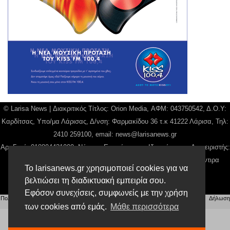
© Larisa News | Διακριτικός Τίτλος: Orion Media, ΑΦΜ: 043750542, Δ.Ο.Υ:
Καρδίτσας, Υπο/μα Λάρισας, Δ/νση: Φαρμακίδου 36 τ.κ 41222 Λάρισα, Τηλ:
2410 259100, email:
news@larisanews.gr
Αρ. Γεμή: 018804431000, Νόμιμος Εκπρόσωπος, Ιδιοκτήτης και Διαχειριστής:
Παναγιώτης Φιλίππου, Διευθύντρια: Γιαννουσά Βασιλική, Διευθύντιρα
Το larisanews.gr χρησιμοποιεί cookies για να
Σύνταξης: Μπαλαμπάνη Βασιλική.
βελτιώσει τη διαδικτυακή εμπειρία σου.
Δικαιούχος domain name Παναγιώτης Φιλίππου
Εφόσον συνεχίσεις, συμφωνείς με την χρήση
Πολιτική Απορρήτου
|
Αίτηση Διαχείρισης Προσωπικών Δεδομένων
|
Όροι χρήσης
| |
Δήλωση
Συμμόρφωσης
των cookies από εμάς.
Μάθε περισσότερα