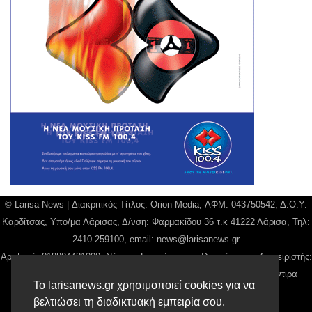
© Larisa News | Διακριτικός Τίτλος: Orion Media, ΑΦΜ: 043750542, Δ.Ο.Υ:
Καρδίτσας, Υπο/μα Λάρισας, Δ/νση: Φαρμακίδου 36 τ.κ 41222 Λάρισα, Τηλ:
2410 259100, email:
news@larisanews.gr
Αρ. Γεμή: 018804431000, Νόμιμος Εκπρόσωπος, Ιδιοκτήτης και Διαχειριστής:
Παναγιώτης Φιλίππου, Διευθύντρια: Γιαννουσά Βασιλική, Διευθύντιρα
Το larisanews.gr χρησιμοποιεί cookies για να
Σύνταξης: Μπαλαμπάνη Βασιλική.
βελτιώσει τη διαδικτυακή εμπειρία σου.
Δικαιούχος domain name Παναγιώτης Φιλίππου