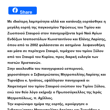
Share
Με ιδιαίτερη λαμπρότητα αλλά και κατάνυξη εορτάσθηκε η
μεγάλη εορτή της παγκοσμίου Υψώσεως του Τιμίου και
Ζωοποιού Σταυρού στον πανηγυρίζοντα Ιερό Ναό Αγίων
Ενδόξων Ισαποστόλων Κωνσταντίνου και Ελένης Λαρίσης,
όπου από το 2002 φυλάσσεται σε ασημένια λειψανοθήκη
και μέσα σε περίτεχνο Σταυρό, τεμάχιον του τιμίου Ξύλου
από τον Σταυρό του Κυρίου, προς διαρκή ευλογία των
πιστών Χριστιανών.
Στην ακολουθία του πανηγυρικού εσπερινού,
χοροστάτησε ο Σεβασμιώτατος Μητροπολίτης Λαρίσης και
Τυρνάβου κ. Ιγνάτιος, εψάλλησαν πανηγυρικά οι
Χαιρετισμοί του τιμίου Σταυρού ενώπιον του Τιμίου Ξύλου,
ενώ τον θείο λόγο εκήρυξε ο Πρωτοσύγκελλος της Ιεράς
Μητροπόλεως, π. Αχίλλιος.
Την κυριώνυμο ημέρα της εορτής, ιερούργησε ο
Σεβασμιώτατος Μητροπολίτης Λαρίσης και Τυρνάβου κ.