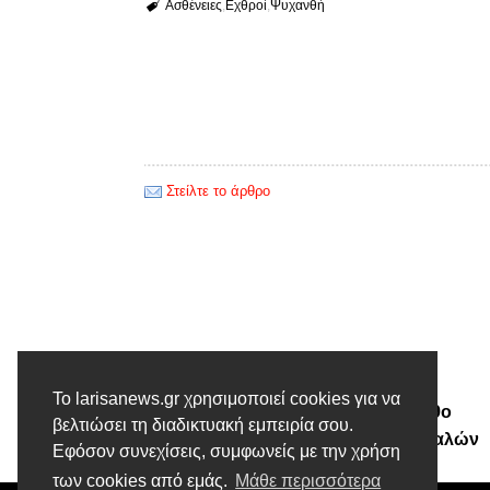
Ασθένειες
Εχθροί
Ψυχανθή
Στείλτε το άρθρο
Προηγούμενο άρθρο
Το larisanews.gr χρησιμοποιεί cookies για να
Χαιρετισμός Γ. Κωτσού στο 9ο
βελτιώσει τη διαδικτυακή εμπειρία σου.
Παγκόσμιο Αντάμωμα Θεσσαλών
Εφόσον συνεχίσεις, συμφωνείς με την χρήση
των cookies από εμάς.
Μάθε περισσότερα