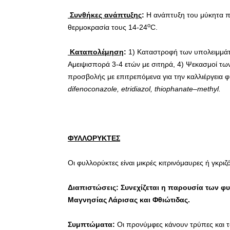
Συνθήκες ανάπτυξης
:
Η ανάπτυξη του μύκητα πρ
o
θερμοκρασία τους 14-24
C.
Καταπολέμηση
:
1) Καταστροφή των υπολειμμάτ
Αμειψισπορά 3-4 ετών με σιτηρά, 4) Ψεκασμοί τ
προσβολής με επιτρεπόμενα για την καλλιέργεια
difenoconazole
,
etridiazol
,
thiophanate
–
methyl
.
ΦΥΛΛΟΡΥΚΤΕΣ
Oι φυλλορύκτες είναι μικρές κιτρινόμαυρες ή γκρ
Διαπιστώσεις: Συνεχίζεται η παρουσία των φυ
Μαγνησίας Λάρισας και Φθιώτιδας.
Συμπτώματα:
Οι προνύμφες κάνουν τρύπες και 