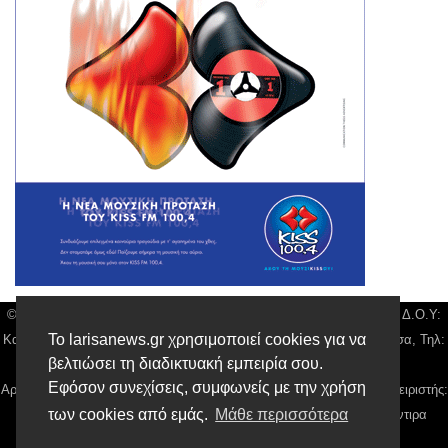
© Larisa News | Διακριτικός Τίτλος: Orion Media, ΑΦΜ: 043750542, Δ.Ο.Υ:
Το larisanews.gr χρησιμοποιεί cookies για να
Καρδίτσας, Υπο/μα Λάρισας, Δ/νση: Φαρμακίδου 36 τ.κ 41222 Λάρισα, Τηλ:
βελτιώσει τη διαδικτυακή εμπειρία σου.
2410 259100, email:
news@larisanews.gr
Εφόσον συνεχίσεις, συμφωνείς με την χρήση
Αρ. Γεμή: 018804431000, Νόμιμος Εκπρόσωπος, Ιδιοκτήτης και Διαχειριστής:
των cookies από εμάς.
Μάθε περισσότερα
Παναγιώτης Φιλίππου, Διευθύντρια: Γιαννουσά Βασιλική, Διευθύντιρα
Σύνταξης: Μπαλαμπάνη Βασιλική.