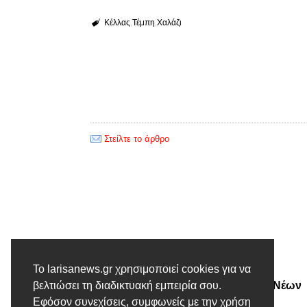
Κέλλας
Τέμπη
Χαλάζι
Στείλτε το άρθρο
Προηγούμενο άρθρο
Συνεχίζονται οι εργασίες στο
Το larisanews.gr χρησιμοποιεί cookies για να
δημοτικό κτίριο της Τ.Κ. των Νέων
βελτιώσει τη διαδικτυακή εμπειρία σου.
Εφόσον συνεχίσεις, συμφωνείς με την χρήση
Καρυών