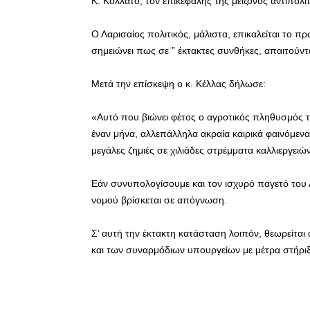
Κ. Κολλάτο, τον επικεφαλής της μείζονος αντιπολ
Ο Λαρισαίος πολιτικός, μάλιστα, επικαλείται το 
σημειώνει πως σε ” έκτακτες συνθήκες, απαιτούντα
Μετά την επίσκεψη ο κ. Κέλλας δήλωσε:
«Αυτό που βιώνει φέτος ο αγροτικός πληθυσμός τ
έναν μήνα, αλλεπάλληλα ακραία καιρικά φαινόμενα
μεγάλες ζημιές σε χιλιάδες στρέμματα καλλιεργειώ
Εάν συνυπολογίσουμε και τον ισχυρό παγετό του Α
νομού βρίσκεται σε απόγνωση.
Σ’ αυτή την έκτακτη κατάσταση λοιπόν, θεωρείτ
και των συναρμόδιων υπουργείων με μέτρα στήριξ