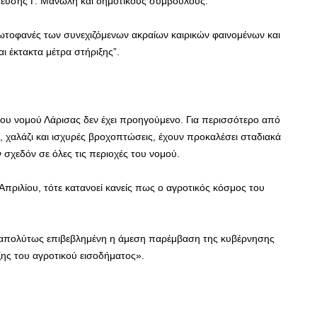
ίτευσης Γ. Μανώλη και δημοτικούς συμβούλους.
πρωτοφανές των συνεχιζόμενων ακραίων καιρικών φαινομένων και
ι έκτακτα μέτρα στήριξης”.
ου νομού Λάρισας δεν έχει προηγούμενο. Για περισσότερο από
, χαλάζι και ισχυρές βροχοπτώσεις, έχουν προκαλέσει σταδιακά
ν σχεδόν σε όλες τις περιοχές του νομού.
πριλίου, τότε κατανοεί κανείς πως ο αγροτικός κόσμος του
αι απολύτως επιβεβλημένη η άμεση παρέμβαση της κυβέρνησης
ης του αγροτικού εισοδήματος».