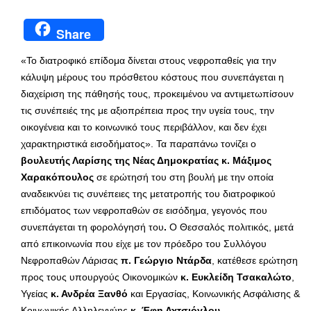
Share
«Το διατροφικό επίδομα δίνεται στους νεφροπαθείς για την
κάλυψη μέρους του πρόσθετου κόστους που συνεπάγεται η
διαχείριση της πάθησής τους, προκειμένου να αντιμετωπίσουν
τις συνέπειές της με αξιοπρέπεια προς την υγεία τους, την
οικογένεια και το κοινωνικό τους περιβάλλον, και δεν έχει
χαρακτηριστικά εισοδήματος». Τα παραπάνω τονίζει ο
βουλευτής Λαρίσης της Νέας Δημοκρατίας κ. Μάξιμος
Χαρακόπουλος
σε ερώτησή του στη βουλή με την οποία
αναδεικνύει τις συνέπειες της μετατροπής του διατροφικού
επιδόματος των νεφροπαθών σε εισόδημα, γεγονός που
συνεπάγεται τη φορολόγησή του
.
Ο Θεσσαλός πολιτικός, μετά
από επικοινωνία που είχε με τον πρόεδρο του Συλλόγου
Νεφροπαθών Λάρισας
π. Γεώργιο Ντάρδα
, κατέθεσε ερώτηση
προς τους υπουργούς Οικονομικών
κ. Ευκλείδη Τσακαλώτο
,
Υγείας
κ. Ανδρέα Ξανθό
και Εργασίας, Κοινωνικής Ασφάλισης &
Κοινωνικής Αλληλεγγύης
κ. Έφη Αχτσιόγλου
.