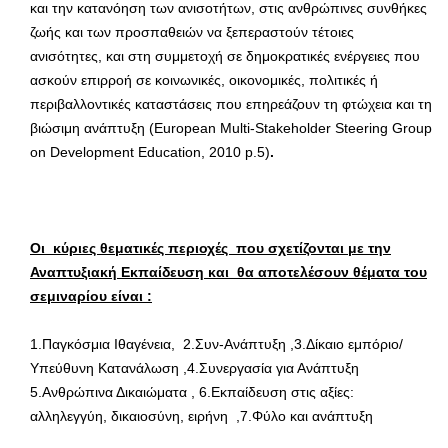
και την κατανόηση των ανισοτήτων, στις ανθρώπινες συνθήκες
ζωής και των προσπαθειών να ξεπεραστούν τέτοιες
ανισότητες, και στη συμμετοχή σε δημοκρατικές ενέργειες που
ασκούν επιρροή σε κοινωνικές, οικονομικές, πολιτικές ή
περιβαλλοντικές καταστάσεις που επηρεάζουν τη φτώχεια και τη
βιώσιμη ανάπτυξη (European Multi-Stakeholder Steering Group
on Development Education, 2010 p.5)
.
Οι
κύριες θεματικές περιοχές που σχετίζονται με την
Αναπτυξιακή Εκπαίδευση και θα αποτελέσουν θέματα του
σεμιναρίου είναι :
1.Παγκόσμια Ιθαγένεια, 2.Συν-Ανάπτυξη ,3.Δίκαιο εμπόριο/
Υπεύθυνη Κατανάλωση ,4.Συνεργασία για Ανάπτυξη
5.Ανθρώπινα Δικαιώματα , 6.Εκπαίδευση στις αξίες:
αλληλεγγύη, δικαιοσύνη, ειρήνη ,7.Φύλο και ανάπτυξη