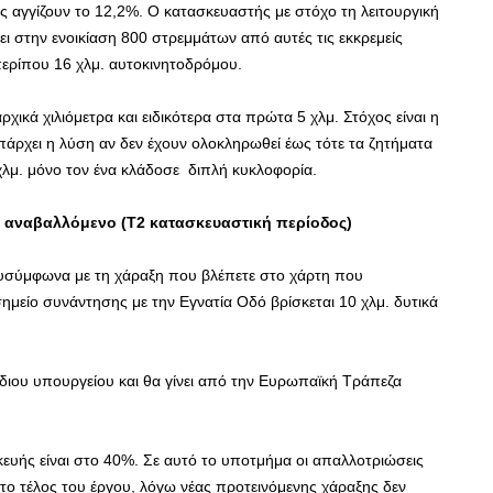
ς αγγίζουν το 12,2%. Ο κατασκευαστής με στόχο τη λειτουργική
 στην ενοικίαση 800 στρεμμάτων από αυτές τις εκκρεμείς
περίπου 16 χλμ. αυτοκινητοδρόμου.
ρχικά χιλιόμετρα και ειδικότερα στα πρώτα 5 χλμ. Στόχος είναι η
άρχει η λύση αν δεν έχουν ολοκληρωθεί έως τότε τα ζητήματα
χλμ. μόνο τον ένα κλάδοσε διπλή κυκλοφορία.
ο αναβαλλόμενο (Τ2 κατασκευαστική περίοδος)
υσύμφωνα με τη χάραξη που βλέπετε στο χάρτη που
σημείο συνάντησης με την Εγνατία Οδό βρίσκεται 10 χλμ. δυτικά
όδιου υπουργείου και θα γίνει από την Ευρωπαϊκή Τράπεζα
ευής είναι στο 40%. Σε αυτό το υποτμήμα οι απαλλοτριώσεις
το τέλος του έργου, λόγω νέας προτεινόμενης χάραξης δεν