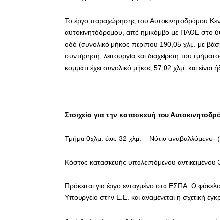
Το έργο παραχώρησης του Αυτοκινητοδρόμου Κεν
αυτοκινητόδρομου, από ημικόμβο με ΠΑΘΕ στο ύ
οδό (συνολικό μήκος περίπου 190,05 χλμ. με βάσ
συντήρηση, λειτουργία και διαχείριση του τμήματο
κομμάτι έχει συνολικό μήκος 57,02 χλμ. και είναι ή
Στοιχεία για την κατασκευή του Αυτοκινητοδρ
Τμήμα 0χλμ. έως 32 χλμ. – Νότιο αναβαλλόμενο- 
Κόστος κατασκευής υπολειπόμενου αντικειμένου 
Πρόκειται για έργο ενταγμένο στο ΕΣΠΑ. Ο φάκελο
Υπουργείο στην Ε.Ε. και αναμένεται η σχετική έγκ