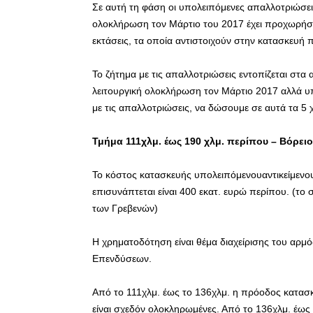
Σε αυτή τη φάση οι υπολειπόμενες απαλλοτριώσει
ολοκλήρωση τον Μάρτιο του 2017 έχει προχωρήσει
εκτάσεις, τα οποία αντιστοιχούν στην κατασκευή 
Το ζήτημα με τις απαλλοτριώσεις εντοπίζεται στα α
λειτουργική ολοκλήρωση τον Μάρτιο 2017 αλλά υπ
με τις απαλλοτριώσεις, να δώσουμε σε αυτά τα 5 
Τμήμα 111χλμ. έως 190 χλμ. περίπου – Βόρει
Το κόστος κατασκευής υπολειπόμενουαντικείμενο
επισυνάπτεται είναι 400 εκατ. ευρώ περίπου. (το 
των Γρεβενών)
Η χρηματοδότηση είναι θέμα διαχείρισης του αρμ
Επενδύσεων.
Από το 111χλμ. έως το 136χλμ. η πρόοδος κατασκ
είναι σχεδόν ολοκληρωμένες. Από το 136χλμ. έως 