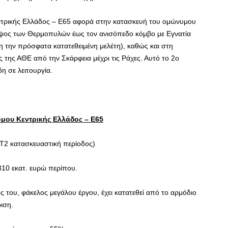
τρικής Ελλάδος – Ε65 αφορά στην κατασκευή του ομώνυμου
ψος των Θερμοπυλών έως τον ανισόπεδο κόμβο με Εγνατία
η την πρόσφατα κατατεθειμένη μελέτη), καθώς και στη
ς της ΑΘΕ από την Σκάρφεια μέχρι τις Ράχες. Αυτό το 2ο
δη σε λειτουργία.
όμου Κεντρικής Ελλάδος – Ε65
(Τ2 κατασκευαστική περίοδος)
310 εκατ. ευρώ περίπου.
ς του, φάκελος μεγάλου έργου, έχει κατατεθεί από το αρμόδιο
ριση.