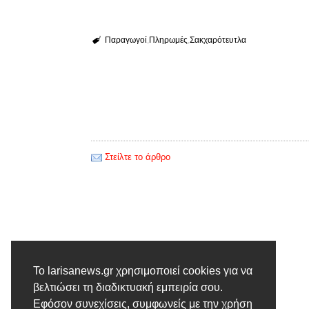
Παραγωγοί
Πληρωμές
Σακχαρότευτλα
Στείλτε το άρθρο
Προηγούμενο άρθρο
Το larisanews.gr χρησιμοποιεί cookies για να
βελτιώσει τη διαδικτυακή εμπειρία σου.
Μάξιμος : Όχι άλλη παρωδία
Εφόσον συνεχίσεις, συμφωνείς με την χρήση
διαλόγου