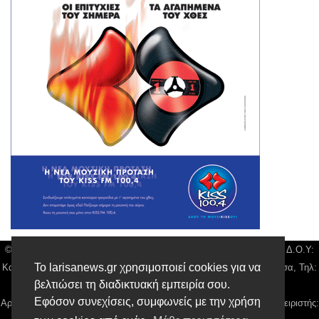
© Larisa News | Διακριτικός Τίτλος: Orion Media, ΑΦΜ: 043750542, Δ.Ο.Υ:
Το larisanews.gr χρησιμοποιεί cookies για να
Καρδίτσας, Υπο/μα Λάρισας, Δ/νση: Φαρμακίδου 36 τ.κ 41222 Λάρισα, Τηλ:
βελτιώσει τη διαδικτυακή εμπειρία σου.
2410 259100, email:
news@larisanews.gr
Εφόσον συνεχίσεις, συμφωνείς με την χρήση
Αρ. Γεμή: 018804431000, Νόμιμος Εκπρόσωπος, Ιδιοκτήτης και Διαχειριστής: