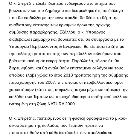
Ο κ. Σπίρτζης έδειξε ιδιαίτερο ενδιαφέρον στο αίτημα των
βουλευτών και του Δημάρχου και δεσμεύθηκε ότι, σε διάλογο
που θα επιδιώξει με την κοινοπραξία, θα θέσει το θέμα της
αναδιαπραγμάτευσης των κρίσιμων όρων της αρχικής
σύμβασης παραχώρησης. Εξάλλου, ο κ. Υπουργός
διαβεβαίωσε Δήμαρχο και βουλευτές ότι, σε συνεργασία με το
Υπουργείο Περιβάλλοντος & Ενέργειας, θα εξετάσει το ζήτημα
της μελέτης τροποποίησης των περιβαλλοντικών όρων που
βρίσκεται ακόμη σε εκκρεμότητα. Παράλληλα, τόνισε ότι θα
διερευνηθούν και θα αναλυθούν επισταμένα οι λόγοι για τους
οποίους έλαβε χώρα το έτος 2013 τροποποίηση της σύμβασης
παραχώρησης του 2007, της οποίας οι περιβαλλοντικοί όροι
χαρακτήριζαν (κάτι που, ασφαλώς, ισχύει μέχρι και σήμερα) την
κοιλάδα των Τεμπών ως περιοχή ιδιαίτερου αισθητικού κάλλους,
ενταγμένη στη ζώνη NATURA 2000.
Ο κ. Σπίρτζης, πεπεισμένος ότι η φυσική ομορφιά και το μικρο-
οικοσύστημα της κοιλάδας των Τεμπών πρέπει να
προστατευθούν από κάθε διατάραξη, δεν παρέλειψε να