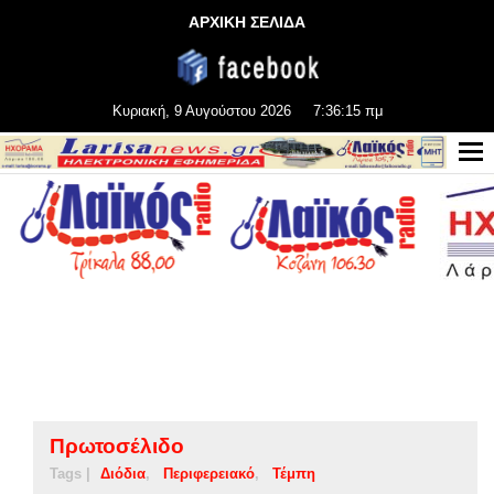
ΑΡΧΙΚΗ ΣΕΛΙΔΑ
Κυριακή, 9 Αυγούστου 2026
7:36:16 πμ
Πρωτοσέλιδο
Tags |
Διόδια
Περιφερειακό
Τέμπη