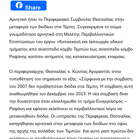
Share
Αρνητικό ήταν το Περιφερειακό Συμβούλιο Θεσσαλίας στην
μεταφορά των διοδίων στα Τέμπη. Συγκεκριμένα το σώμα
γνωμοδότησε αρνητικά στη Μελέτης Περιβαλλοντικών
Επιπτώσεων του έργου «Κατασκευή και λειτουργία οδικού
τμήματος από ανισόπεδο κόμβο Τεμπών έως ανισόπεδο κόμβο
Ραψάνης κατόπιν αιτήματος της κατασκευάστριας εταιρείας.
Ο περιφερειάρχης Θεσσαλίας κ. Κώστας Αγοραστός στην
τοποθέτησή του σημείωσε τα εξής: «Σύμφωνα με την σύμβαση
του 2007 δεν προβλεπόταν διόδια στα Τέμπη. Η σύμβαση αυτή
αναθεωρήθηκε τον Δεκέμβριο του 2013. Η νέα σύμβαση δίνει
την δυνατότητα όταν ολοκληρωθεί το τμήμα Ευαγγελισμός –
Ραψάνη και εφόσον εκλείπουν οι περιβαλλοντικοί λόγοι να
μετακινηθούν διόδια. Οι υπηρεσίες της Περιφέρειας Θεσσαλίας
εισηγήθηκαν αρνητικά στην μεταφορά των διοδίων στο ύψος
της αρχής της κοιλάδας των Τεμπών. Και αυτό γιατί πρώτον δεν
εκλείπουν οι περιβαλλοντικοί λόγοι (πρέπει να προστατευτεί η