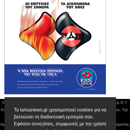
© Larisa News | Διακριτικός Τίτλος: Orion Media, ΑΦΜ: 043750542, Δ.Ο.Υ:
Το larisanews.gr χρησιμοποιεί cookies για να
Καρδίτσας, Υπο/μα Λάρισας, Δ/νση: Φαρμακίδου 36 τ.κ 41222 Λάρισα, Τηλ:
βελτιώσει τη διαδικτυακή εμπειρία σου.
2410 259100, email:
news@larisanews.gr
Εφόσον συνεχίσεις, συμφωνείς με την χρήση
Αρ. Γεμή: 018804431000, Νόμιμος Εκπρόσωπος, Ιδιοκτήτης και Διαχειριστής: