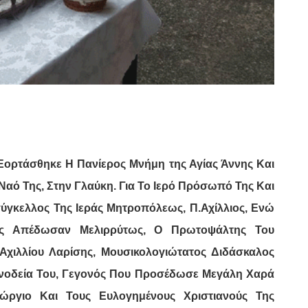
ορτάσθηκε Η Πανίερος Μνήμη της Αγίας Άννης Και
Ναό Της, Στην Γλαύκη. Για Το Ιερό Πρόσωπό Της Και
γκελλος Της Ιεράς Μητροπόλεως, Π.Αχίλλιος, Ενώ
ής Απέδωσαν Μελιρρύτως, Ο Πρωτοψάλτης Του
Αχιλλίου Λαρίσης, Μουσικολογιώτατος Διδάσκαλος
υνοδεία Του, Γεγονός Που Προσέδωσε Μεγάλη Χαρά
εώργιο Και Τους Ευλογημένους Χριστιανούς Της