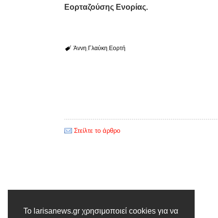
Εορταζούσης Ενορίας.
Άννη
Γλαύκη
Εορτή
Στείλτε το άρθρο
Προηγούμενο άρθρο
Το larisanews.gr χρησιμοποιεί cookies για να