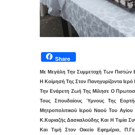
Share
Με Μεγάλη Την Συμμετοχή Των Πιστών Ε
Η Κοίμησή Της Στον Πανηγυρίζοντα Ιερό 
Την Ενάρετη Ζωή Της Μίλησε Ο Πρωτοσύ
Τους Σπουδαίους Ύμνους Της Εορτ
Μητροπολιτικού Ιερού Ναού Του Αγίου 
Κ.Κυριαζής Δασκαλούδης Και Η Τιμία Σ
Και Τιμή Στον Οικείο Εφημέριο, Π.Γ