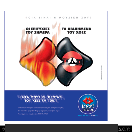
© Larisa News | Διακριτικός Τίτλος: Orion Media, ΑΦΜ: 043750542, Δ.Ο.Υ: