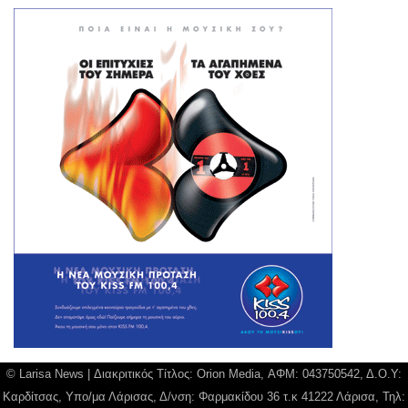
© Larisa News | Διακριτικός Τίτλος: Orion Media, ΑΦΜ: 043750542, Δ.Ο.Υ:
Καρδίτσας, Υπο/μα Λάρισας, Δ/νση: Φαρμακίδου 36 τ.κ 41222 Λάρισα, Τηλ: