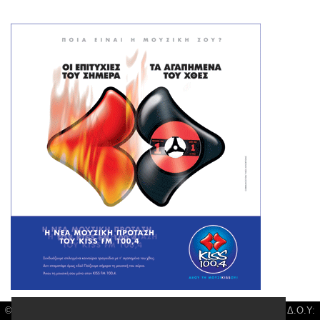
© Larisa News | Διακριτικός Τίτλος: Orion Media, ΑΦΜ: 043750542, Δ.Ο.Υ: