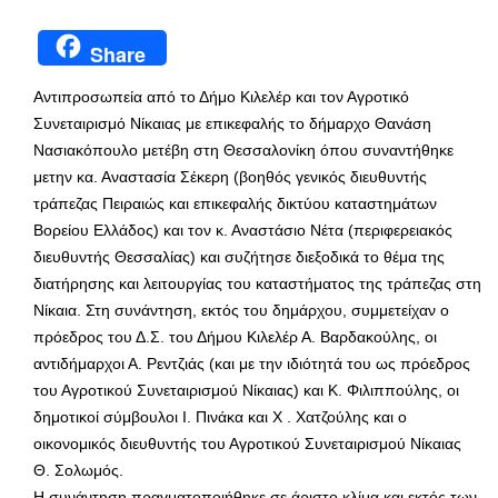
Share
Αντιπροσωπεία από το Δήμο Κιλελέρ και τον Αγροτικό
Συνεταιρισμό Νίκαιας με επικεφαλής το δήμαρχο Θανάση
Νασιακόπουλο μετέβη στη Θεσσαλονίκη όπου συναντήθηκε
μετην κα. Αναστασία Σέκερη (βοηθός γενικός διευθυντής
τράπεζας Πειραιώς και επικεφαλής δικτύου καταστημάτων
Βορείου Ελλάδος) και τον κ. Αναστάσιο Νέτα (περιφερειακός
διευθυντής Θεσσαλίας) και συζήτησε διεξοδικά το θέμα της
διατήρησης και λειτουργίας του καταστήματος της τράπεζας στη
Νίκαια. Στη συνάντηση, εκτός του δημάρχου, συμμετείχαν ο
πρόεδρος του Δ.Σ. του Δήμου Κιλελέρ Α. Βαρδακούλης, οι
αντιδήμαρχοι Α. Ρεντζιάς (και με την ιδιότητά του ως πρόεδρος
του Αγροτικού Συνεταιρισμού Νίκαιας) και Κ. Φιλιππούλης, οι
δημοτικοί σύμβουλοι Ι. Πινάκα και Χ . Χατζούλης και ο
οικονομικός διευθυντής του Αγροτικού Συνεταιρισμού Νίκαιας
Θ. Σολωμός.
Η συνάντηση πραγματοποιήθηκε σε άριστο κλίμα και εκτός των