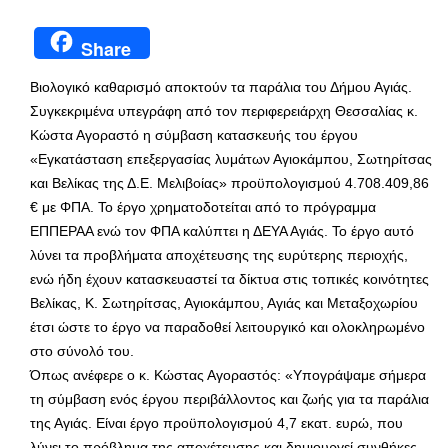
Share
Βιολογικό καθαρισμό αποκτούν τα παράλια του Δήμου Αγιάς.
Συγκεκριμένα υπεγράφη από τον περιφερειάρχη Θεσσαλίας κ.
Κώστα Αγοραστό η σύμβαση κατασκευής του έργου
«Εγκατάσταση επεξεργασίας λυμάτων Αγιοκάμπου, Σωτηρίτσας
και Βελίκας της Δ.Ε. Μελιβοίας» προϋπολογισμού 4.708.409,86
€ με ΦΠΑ. Το έργο χρηματοδοτείται από το πρόγραμμα
ΕΠΠΕΡΑΑ ενώ τον ΦΠΑ καλύπτει η ΔΕΥΑ Αγιάς. Το έργο αυτό
λύνει τα προβλήματα αποχέτευσης της ευρύτερης περιοχής,
ενώ ήδη έχουν κατασκευαστεί τα δίκτυα στις τοπικές κοινότητες
Βελίκας, Κ. Σωτηρίτσας, Αγιοκάμπου, Αγιάς και Μεταξοχωρίου
έτσι ώστε το έργο να παραδοθεί λειτουργικό και ολοκληρωμένο
στο σύνολό του.
Όπως ανέφερε ο κ. Κώστας Αγοραστός: «Υπογράψαμε σήμερα
τη σύμβαση ενός έργου περιβάλλοντος και ζωής για τα παράλια
της Αγιάς. Είναι έργο προϋπολογισμού 4,7 εκατ. ευρώ, που
λύνει το πρόβλημα της αποχέτευσης και δημιουργεί συνθήκες