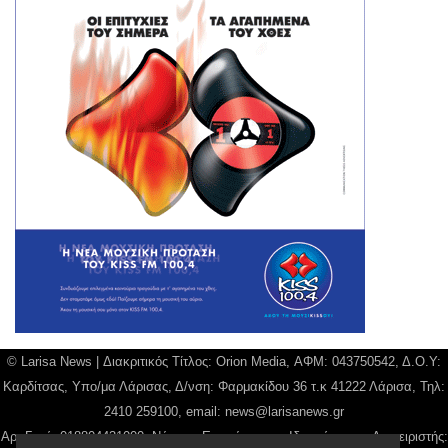
© Larisa News | Διακριτικός Τίτλος: Orion Media, ΑΦΜ: 043750542, Δ.Ο.Υ:
Καρδίτσας, Υπο/μα Λάρισας, Δ/νση: Φαρμακίδου 36 τ.κ 41222 Λάρισα, Τηλ:
2410 259100, email:
news@larisanews.gr
Αρ. Γεμή: 018804431000, Νόμιμος Εκπρόσωπος, Ιδιοκτήτης και Διαχειριστής: