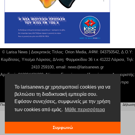
© Larisa News | Διακριτικός Τίτλος: Orion Media, ΑΦΜ: 043750542, Δ.Ο.Υ:
Καρδίτσας, Υπο/μα Λάρισας, Δ/νση: Φαρμακίδου 36 τ.κ 41222 Λάρισα, Τηλ:
2410 259100, email:
news@larisanews.gr
Αρ. Γεμή: 018804431000, Νόμιμος Εκπρόσωπος, Ιδιοκτήτης και Διαχειριστής:
Παναγιώτης Φιλίππου, Διευθύντρια: Γιαννουσά Βασιλική, Διευθύντιρα
Το larisanews.gr χρησιμοποιεί cookies για να
Σύνταξης: Μπαλαμπάνη Βασιλική.
βελτιώσει τη διαδικτυακή εμπειρία σου.
Δικαιούχος domain name Παναγιώτης Φιλίππου
Εφόσον συνεχίσεις, συμφωνείς με την χρήση
Πολιτική Απορρήτου
|
Αίτηση Διαχείρισης Προσωπικών Δεδομένων
|
Όροι χρήσης
| |
Δήλωση
των cookies από εμάς.
Μάθε περισσότερα
Συμμόρφωσης
Συμφωνώ